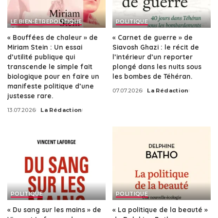
LE BIEN-ÊTRE
POLITIQUE
POLITIQUE
« Bouffées de chaleur » de
« Carnet de guerre » de
Miriam Stein : Un essai
Siavosh Ghazi : le récit de
d’utilité publique qui
l’intérieur d’un reporter
transcende le simple fait
plongé dans les nuits sous
biologique pour en faire un
les bombes de Téhéran.
manifeste politique d’une
07.07.2026
La Rédaction
Posted
justesse rare.
by
13.07.2026
La Rédaction
Posted
by
POLITIQUE
POLITIQUE
« Du sang sur les mains » de
« La politique de la beauté »