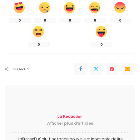
0
0
0
0
0
0
0
SHARES
La Rédaction
Afficher plus d'articles
LaPresseDuSoir : Une façon nouvelle et innovante de lire