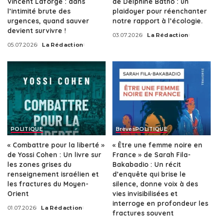
Vincent Laforge : dans
de Delphine Batho : un
l’intimité brute des
plaidoyer pour réenchanter
urgences, quand sauver
notre rapport à l’écologie.
devient survivre !
03.07.2026
La Rédaction
Posted
05.07.2026
La Rédaction
by
Posted
by
POLITIQUE
Brèves
POLITIQUE
« Combattre pour la liberté »
« Être une femme noire en
de Yossi Cohen : Un livre sur
France » de Sarah Fila-
les zones grises du
Bakabadio : Un récit
renseignement israélien et
d’enquête qui brise le
les fractures du Moyen-
silence, donne voix à des
Orient
vies invisibilisées et
interroge en profondeur les
01.07.2026
La Rédaction
Posted
fractures souvent