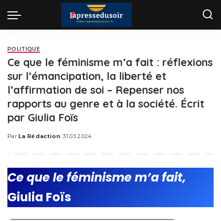
POLITIQUE
Ce que le féminisme m’a fait : réflexions
sur l’émancipation, la liberté et
l’affirmation de soi – Repenser nos
rapports au genre et à la société. Écrit
par Giulia Foïs
Par
La Rédaction
31.03.2024
Posted
by
Ce que le féminisme m’a fait,
Giulia Foïs