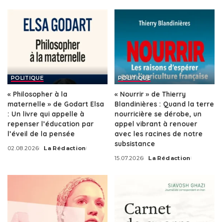
POLITIQUE
POLITIQUE
« Philosopher à la
« Nourrir » de Thierry
maternelle » de Godart Elsa
Blandinières : Quand la terre
: Un livre qui appelle à
nourricière se dérobe, un
repenser l’éducation par
appel vibrant à renouer
l’éveil de la pensée
avec les racines de notre
subsistance
02.08.2026
La Rédaction
Posted
15.07.2026
La Rédaction
by
Posted
by