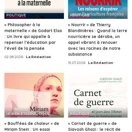
POLITIQUE
POLITIQUE
« Philosopher à la
« Nourrir » de Thierry
maternelle » de Godart Elsa
Blandinières : Quand la terre
: Un livre qui appelle à
nourricière se dérobe, un
repenser l’éducation par
appel vibrant à renouer
l’éveil de la pensée
avec les racines de notre
subsistance
02.08.2026
La Rédaction
Posted
15.07.2026
La Rédaction
by
Posted
by
LE BIEN-ÊTRE
POLITIQUE
POLITIQUE
« Bouffées de chaleur » de
« Carnet de guerre » de
Miriam Stein : Un essai
Siavosh Ghazi : le récit de