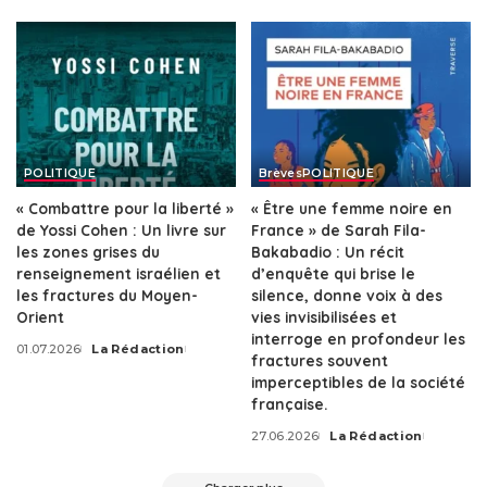
by
POLITIQUE
Brèves
POLITIQUE
« Combattre pour la liberté »
« Être une femme noire en
de Yossi Cohen : Un livre sur
France » de Sarah Fila-
les zones grises du
Bakabadio : Un récit
renseignement israélien et
d’enquête qui brise le
les fractures du Moyen-
silence, donne voix à des
Orient
vies invisibilisées et
interroge en profondeur les
01.07.2026
La Rédaction
Posted
fractures souvent
by
imperceptibles de la société
française.
27.06.2026
La Rédaction
Posted
by