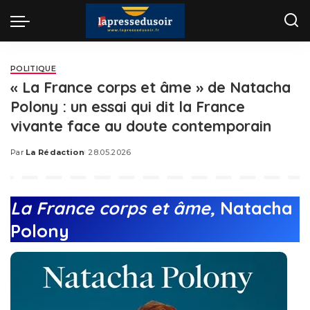
POLITIQUE
« La France corps et âme » de Natacha
Polony : un essai qui dit la France
vivante face au doute contemporain
Par
La Rédaction
28.05.2026
Posted
by
La France corps et âme,
Natacha
Polony