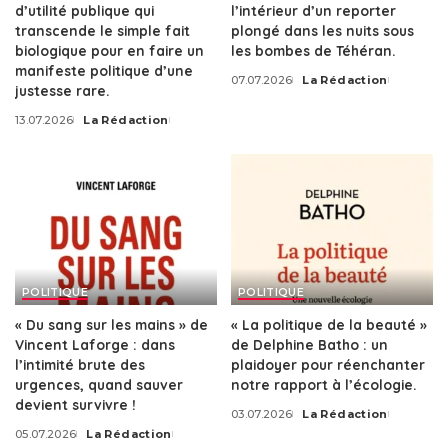
d’utilité publique qui
l’intérieur d’un reporter
transcende le simple fait
plongé dans les nuits sous
biologique pour en faire un
les bombes de Téhéran.
manifeste politique d’une
07.07.2026
La Rédaction
Posted
justesse rare.
by
13.07.2026
La Rédaction
Posted
by
POLITIQUE
POLITIQUE
« Du sang sur les mains » de
« La politique de la beauté »
Vincent Laforge : dans
de Delphine Batho : un
l’intimité brute des
plaidoyer pour réenchanter
urgences, quand sauver
notre rapport à l’écologie.
devient survivre !
03.07.2026
La Rédaction
Posted
05.07.2026
La Rédaction
by
Posted