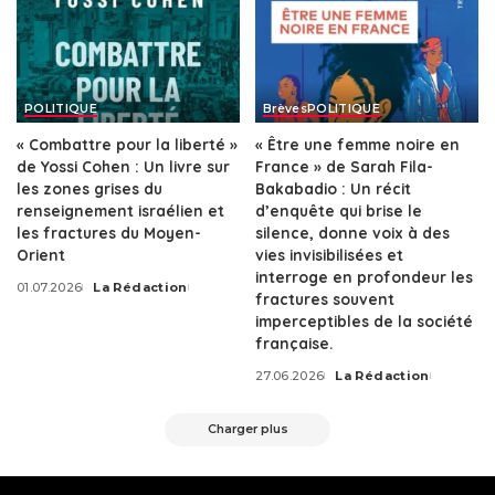
POLITIQUE
Brèves
POLITIQUE
« Combattre pour la liberté »
« Être une femme noire en
de Yossi Cohen : Un livre sur
France » de Sarah Fila-
les zones grises du
Bakabadio : Un récit
renseignement israélien et
d’enquête qui brise le
les fractures du Moyen-
silence, donne voix à des
Orient
vies invisibilisées et
interroge en profondeur les
01.07.2026
La Rédaction
Posted
fractures souvent
by
imperceptibles de la société
française.
27.06.2026
La Rédaction
Posted
by
Charger plus