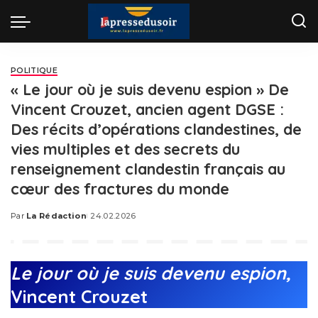
POLITIQUE
« Le jour où je suis devenu espion » De
Vincent Crouzet, ancien agent DGSE :
Des récits d’opérations clandestines, de
vies multiples et des secrets du
renseignement clandestin français au
cœur des fractures du monde
Par
La Rédaction
24.02.2026
Posted
by
Le jour où je suis devenu espion,
Vincent Crouzet