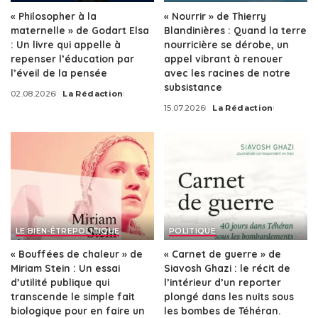
« Philosopher à la
« Nourrir » de Thierry
maternelle » de Godart Elsa
Blandinières : Quand la terre
: Un livre qui appelle à
nourricière se dérobe, un
repenser l’éducation par
appel vibrant à renouer
l’éveil de la pensée
avec les racines de notre
subsistance
02.08.2026
La Rédaction
Posted
15.07.2026
La Rédaction
by
Posted
by
LE BIEN-ÊTRE
POLITIQUE
POLITIQUE
« Bouffées de chaleur » de
« Carnet de guerre » de
Miriam Stein : Un essai
Siavosh Ghazi : le récit de
d’utilité publique qui
l’intérieur d’un reporter
transcende le simple fait
plongé dans les nuits sous
biologique pour en faire un
les bombes de Téhéran.