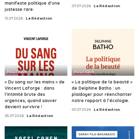
manifeste politique d’une
07.07.2026
La Rédaction
Posted
justesse rare.
by
13.07.2026
La Rédaction
Posted
by
POLITIQUE
POLITIQUE
« Du sang sur les mains » de
« La politique de la beauté »
Vincent Laforge : dans
de Delphine Batho : un
l’intimité brute des
plaidoyer pour réenchanter
urgences, quand sauver
notre rapport à l’écologie.
devient survivre !
03.07.2026
La Rédaction
Posted
05.07.2026
La Rédaction
by
Posted
by