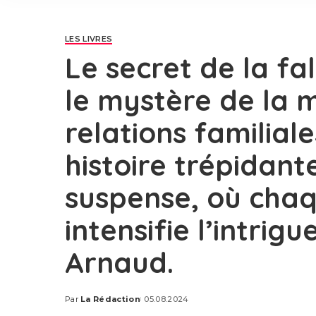
LES LIVRES
Le secret de la fal
le mystère de la m
relations familial
histoire trépidant
suspense, où chaq
intensifie l’intrigu
Arnaud.
Par
La Rédaction
05.08.2024
Posted