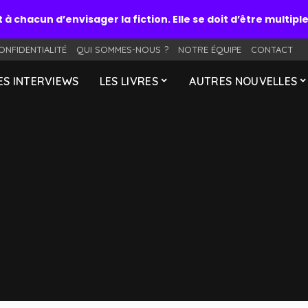
t à chacun d’envisager la fiction. Elle se doit d’être multip
ONFIDENTIALITÉ
QUI SOMMES-NOUS ?
NOTRE ÉQUIPE
CONTACT
ES INTERVIEWS
LES LIVRES
AUTRES NOUVELLES