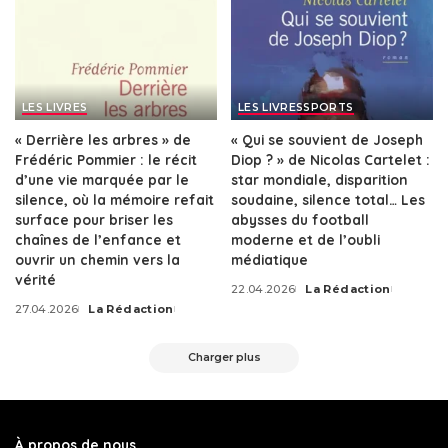
LES LIVRES
LES LIVRES
SPORTS
« Derrière les arbres » de
« Qui se souvient de Joseph
Frédéric Pommier : le récit
Diop ? » de Nicolas Cartelet :
d’une vie marquée par le
star mondiale, disparition
silence, où la mémoire refait
soudaine, silence total… Les
surface pour briser les
abysses du football
chaînes de l’enfance et
moderne et de l’oubli
ouvrir un chemin vers la
médiatique
vérité
22.04.2026
La Rédaction
Posted
27.04.2026
La Rédaction
by
Posted
by
Charger plus
À propos de nous