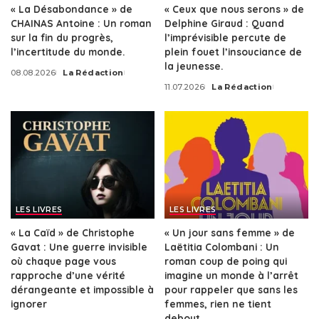
« La Désabondance » de
« Ceux que nous serons » de
CHAINAS Antoine : Un roman
Delphine Giraud : Quand
sur la fin du progrès,
l’imprévisible percute de
l’incertitude du monde.
plein fouet l’insouciance de
la jeunesse.
08.08.2026
La Rédaction
Posted
11.07.2026
La Rédaction
by
Posted
by
LES LIVRES
LES LIVRES
« La Caïd » de Christophe
« Un jour sans femme » de
Gavat : Une guerre invisible
Laëtitia Colombani : Un
où chaque page vous
roman coup de poing qui
rapproche d’une vérité
imagine un monde à l’arrêt
dérangeante et impossible à
pour rappeler que sans les
ignorer
femmes, rien ne tient
debout