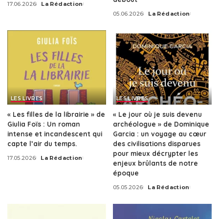
17.06.2026
La Rédaction
Posted
05.06.2026
La Rédaction
by
Posted
by
LES LIVRES
LES LIVRES
« Les filles de la librairie » de
« Le jour où je suis devenu
Giulia Foïs : Un roman
archéologue » de Dominique
intense et incandescent qui
Garcia : un voyage au cœur
capte l’air du temps.
des civilisations disparues
pour mieux décrypter les
17.05.2026
La Rédaction
Posted
enjeux brûlants de notre
by
époque
05.05.2026
La Rédaction
Posted
by