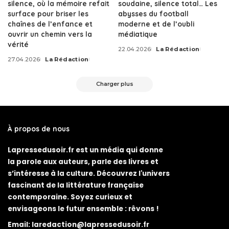
silence, où la mémoire refait
soudaine, silence total… Les
surface pour briser les
abysses du football
chaînes de l’enfance et
moderne et de l’oubli
ouvrir un chemin vers la
médiatique
vérité
22.04.2026
La Rédaction
Posted
27.04.2026
La Rédaction
by
Posted
by
Charger plus
À propos de nous
Lapressedusoir.fr est un média qui donne
la parole aux auteurs, parle des livres et
s’intéresse à la culture. Découvrez l'univers
fascinant de la littérature française
contemporaine. Soyez curieux et
envisageons le futur ensemble : rêvons !
Email:
laredaction@lapressedusoir.fr