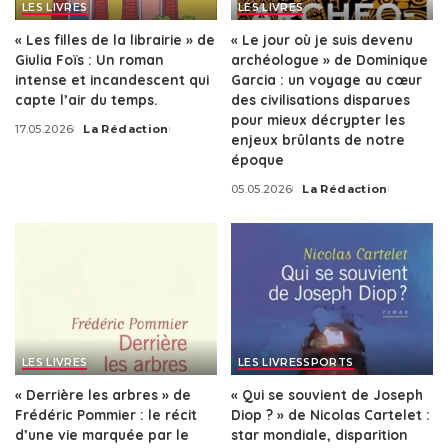
LES LIVRES
LES LIVRES
« Les filles de la librairie » de
« Le jour où je suis devenu
Giulia Foïs : Un roman
archéologue » de Dominique
intense et incandescent qui
Garcia : un voyage au cœur
capte l’air du temps.
des civilisations disparues
pour mieux décrypter les
17.05.2026
La Rédaction
Posted
enjeux brûlants de notre
by
époque
05.05.2026
La Rédaction
Posted
by
LES LIVRES
LES LIVRES
SPORTS
« Derrière les arbres » de
« Qui se souvient de Joseph
Frédéric Pommier : le récit
Diop ? » de Nicolas Cartelet :
d’une vie marquée par le
star mondiale, disparition