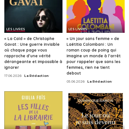
LES LIVRES
LES LIVRES
« La Caïd » de Christophe
« Un jour sans femme » de
Gavat : Une guerre invisible
Laëtitia Colombani : Un
où chaque page vous
roman coup de poing qui
rapproche d’une vérité
imagine un monde à l’arrêt
dérangeante et impossible à
pour rappeler que sans les
ignorer
femmes, rien ne tient
debout
17.06.2026
La Rédaction
Posted
05.06.2026
La Rédaction
by
Posted
by