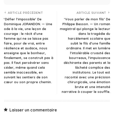
ARTICLE PRÉCÉDENT
ARTICLE SUIVANT
‘Défier l’impossible’ De
‘Vous parler de mon fils’ De
Dominique JORANDON. — Une
Philippe Besson. — Un roman
ode à la vie, une leçon de
magistral qui plonge le lecteur
courage : le récit d’une
dans la tragédie du
femme qui ne se laisse pas
harcèlement scolaire que
faire, pour de vrai, entre
subit le fils d’une famille
résilience et audace, nous
ordinaire. Il met en lumière
enseigne que le bonheur,
l’intolérable cruauté des
finalement, se construit pas à
bourreaux, l’impuissance
pas. Il faut persévérer sans
déchirante des parents et la
céder, même quand cela
lâcheté complice des
semble inaccessible, en
institutions. Le tout est
suivant les sentiers de son
raconté avec une précision
cœur ou son propre chemin.
chirurgicale, une émotion
brute et une intensité
narrative à couper le souffle.
Laisser un commentaire