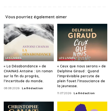
Vous pourriez également aimer
LES LIVRES
LES LIVRES
« La Désabondance » de
« Ceux que nous serons » de
CHAINAS Antoine : Un roman
Delphine Giraud : Quand
sur la fin du progrès,
l’imprévisible percute de
l’incertitude du monde.
plein fouet l’insouciance de
la jeunesse.
08.08.2026
La Rédaction
Posted
11.07.2026
La Rédaction
by
Posted
by