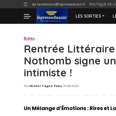
laredaction@lapressedusoir.fr
POLITIQUE DE C
LES SORTIES
L
Brèves
Rentrée Littéraire
Nothomb signe un
intimiste !
Par
Michel Tagne Foko
19.08.2024
Posted
by
Un Mélange d’Émotions : Rires et