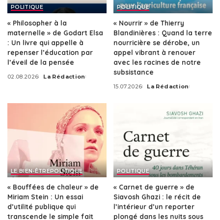
POLITIQUE
POLITIQUE
« Philosopher à la
« Nourrir » de Thierry
maternelle » de Godart Elsa
Blandinières : Quand la terre
: Un livre qui appelle à
nourricière se dérobe, un
repenser l’éducation par
appel vibrant à renouer
l’éveil de la pensée
avec les racines de notre
subsistance
02.08.2026
La Rédaction
Posted
15.07.2026
La Rédaction
by
Posted
by
LE BIEN-ÊTRE
POLITIQUE
POLITIQUE
« Bouffées de chaleur » de
« Carnet de guerre » de
Miriam Stein : Un essai
Siavosh Ghazi : le récit de
d’utilité publique qui
l’intérieur d’un reporter
transcende le simple fait
plongé dans les nuits sous