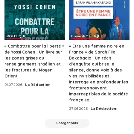
POLITIQUE
Brèves
POLITIQUE
« Combattre pour la liberté »
« Être une femme noire en
de Yossi Cohen : Un livre sur
France » de Sarah Fila-
les zones grises du
Bakabadio : Un récit
renseignement israélien et
d’enquête qui brise le
les fractures du Moyen-
silence, donne voix à des
Orient
vies invisibilisées et
interroge en profondeur les
01.07.2026
La Rédaction
Posted
fractures souvent
by
imperceptibles de la société
française.
27.06.2026
La Rédaction
Posted
by
Charger plus