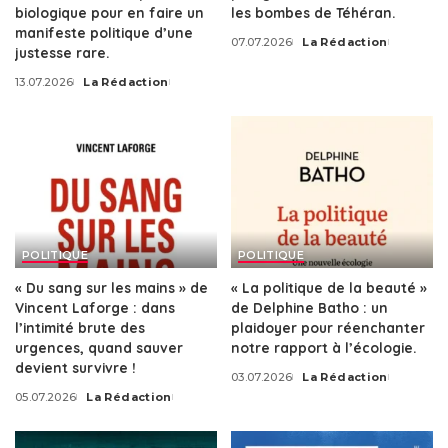
biologique pour en faire un
les bombes de Téhéran.
manifeste politique d’une
07.07.2026
La Rédaction
Posted
justesse rare.
by
13.07.2026
La Rédaction
Posted
by
POLITIQUE
POLITIQUE
« Du sang sur les mains » de
« La politique de la beauté »
Vincent Laforge : dans
de Delphine Batho : un
l’intimité brute des
plaidoyer pour réenchanter
urgences, quand sauver
notre rapport à l’écologie.
devient survivre !
03.07.2026
La Rédaction
Posted
05.07.2026
La Rédaction
by
Posted
by