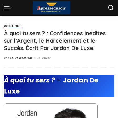
POLITIQUE
À quoi tu sers ? : Confidences Inédites
sur l’Argent, le Harcèlement et le
Succès. Écrit Par Jordan De Luxe.
Par
La Rédaction
25.05.2024
Posted
by
À quoi tu sers ?
–
Jordan De
Luxe