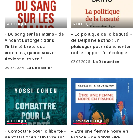
POLITIQUE
POLITIQUE
« Du sang sur les mains » de
« La politique de la beauté »
Vincent Laforge : dans
de Delphine Batho : un
l’intimité brute des
plaidoyer pour réenchanter
urgences, quand sauver
notre rapport à l’écologie.
devient survivre !
03.07.2026
La Rédaction
Posted
05.07.2026
La Rédaction
by
Posted
by
POLITIQUE
Brèves
POLITIQUE
« Combattre pour la liberté »
« Être une femme noire en
de Yossi Cohen : Un livre sur
France » de Sarah Fila-