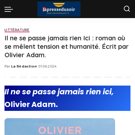
LITTÉRATURE
Il ne se passe jamais rien Ici : roman où
se mêlent tension et humanité. Écrit par
Olivier Adam.
Par
La Rédaction
01.06.2024
Posted
by
Il ne se passe jamais rien ici,
Olivier Adam.