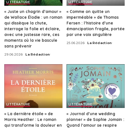
LITTÉRATURE
LITTÉRATURE
« Juste un chagrin d’amour »
« Comme on quitte un
de Wallace Élodie : un roman
imperméable » de Thomas
qui dissèque la chute,
Fersen : l’histoire d’une
interroge la folie et éclaire,
émancipation fragile, portée
avec une justesse rare, ces
par une voix singulière
moments où la vie bascule
25.06.2026
La Rédaction
Posted
sans prévenir
by
29.06.2026
La Rédaction
Posted
by
LITTÉRATURE
LITTÉRATURE
« La dernière étoile » de
« Journal d’une wedding
Morris Heather : Le roman
planner » de Sophie Jomain :
qui transforme la douleur en
Quand l’amour se respire