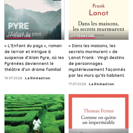
LITTÉRATURE
LITTÉRATURE
« L’Enfant du pays », roman
« Dans les maisons, les
de terroir et intrigue à
secrets murmurent » de
suspense d’Alain Pyre, où les
Lanot Frank : Vingt destins
Pyrénées deviennent le
de personnages
théâtre d’un drame familial
mystérieusement façonnés
par les murs qu’ils habitent.
19.07.2026
La Rédaction
Posted
17.07.2026
La Rédaction
by
Posted
by