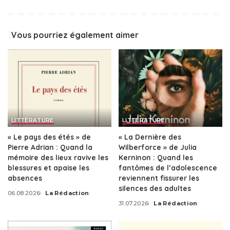
Vous pourriez également aimer
LITTÉRATURE
LITTÉRATURE
« Le pays des étés » de
« La Dernière des
Pierre Adrian : Quand la
Wilberforce » de Julia
mémoire des lieux ravive les
Kerninon : Quand les
blessures et apaise les
fantômes de l’adolescence
absences
reviennent fissurer les
silences des adultes
06.08.2026
La Rédaction
Posted
31.07.2026
La Rédaction
by
Posted
by