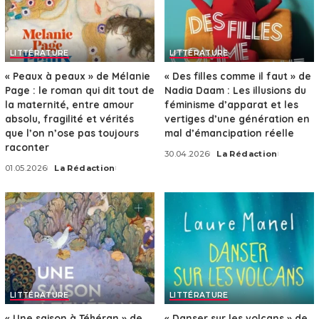
LITTÉRATURE
LITTÉRATURE
« Peaux à peaux » de Mélanie
« Des filles comme il faut » de
Page : le roman qui dit tout de
Nadia Daam : Les illusions du
la maternité, entre amour
féminisme d’apparat et les
absolu, fragilité et vérités
vertiges d’une génération en
que l’on n’ose pas toujours
mal d’émancipation réelle
raconter
30.04.2026
La Rédaction
Posted
01.05.2026
La Rédaction
by
Posted
by
LITTÉRATURE
LITTÉRATURE
« Une saison à Téhéran » de
« Danser sur les volcans » de