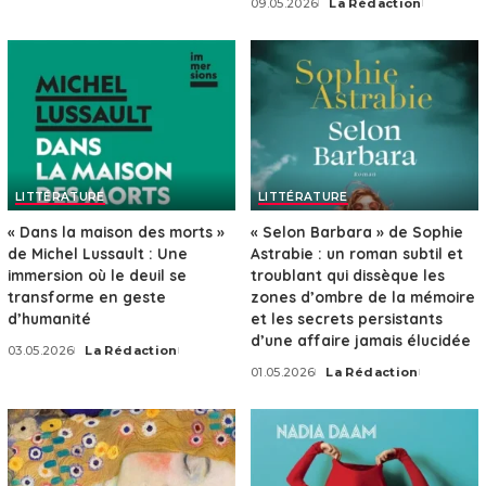
09.05.2026
La Rédaction
Posted
by
LITTÉRATURE
LITTÉRATURE
« Dans la maison des morts »
« Selon Barbara » de Sophie
de Michel Lussault : Une
Astrabie : un roman subtil et
immersion où le deuil se
troublant qui dissèque les
transforme en geste
zones d’ombre de la mémoire
d’humanité
et les secrets persistants
d’une affaire jamais élucidée
03.05.2026
La Rédaction
Posted
01.05.2026
La Rédaction
by
Posted
by