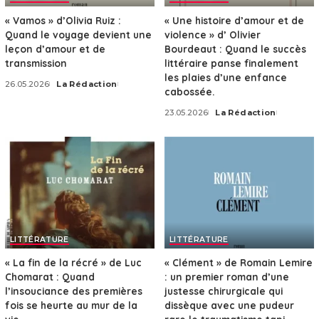
« Vamos » d’Olivia Ruiz :
« Une histoire d’amour et de
Quand le voyage devient une
violence » d’ Olivier
leçon d’amour et de
Bourdeaut : Quand le succès
transmission
littéraire panse finalement
les plaies d’une enfance
26.05.2026
La Rédaction
Posted
cabossée.
by
23.05.2026
La Rédaction
Posted
by
LITTÉRATURE
LITTÉRATURE
« La fin de la récré » de Luc
« Clément » de Romain Lemire
Chomarat : Quand
: un premier roman d’une
l’insouciance des premières
justesse chirurgicale qui
fois se heurte au mur de la
dissèque avec une pudeur