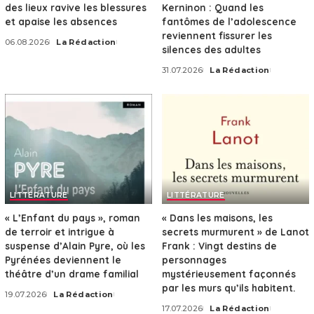
des lieux ravive les blessures
Kerninon : Quand les
et apaise les absences
fantômes de l’adolescence
reviennent fissurer les
06.08.2026
La Rédaction
Posted
silences des adultes
by
31.07.2026
La Rédaction
Posted
by
LITTÉRATURE
LITTÉRATURE
« L’Enfant du pays », roman
« Dans les maisons, les
de terroir et intrigue à
secrets murmurent » de Lanot
suspense d’Alain Pyre, où les
Frank : Vingt destins de
Pyrénées deviennent le
personnages
théâtre d’un drame familial
mystérieusement façonnés
par les murs qu’ils habitent.
19.07.2026
La Rédaction
Posted
17.07.2026
La Rédaction
by
Posted