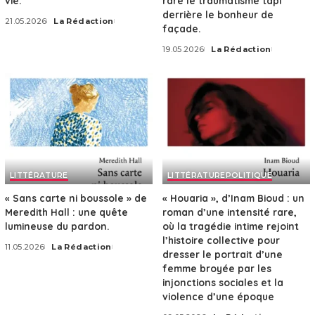
vie.
rare le traumatisme tapi
derrière le bonheur de
21.05.2026
La Rédaction
Posted
façade.
by
19.05.2026
La Rédaction
Posted
by
LITTÉRATURE
LITTÉRATURE
POLITIQUE
« Sans carte ni boussole » de
« Houaria », d’Inam Bioud : un
Meredith Hall : une quête
roman d’une intensité rare,
lumineuse du pardon.
où la tragédie intime rejoint
l’histoire collective pour
11.05.2026
La Rédaction
Posted
dresser le portrait d’une
by
femme broyée par les
injonctions sociales et la
violence d’une époque