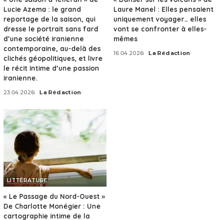
Lucie Azema : le grand
Laure Manel : Elles pensaient
reportage de la saison, qui
uniquement voyager… elles
dresse le portrait sans fard
vont se confronter à elles-
d’une société iranienne
mêmes
contemporaine, au-delà des
16.04.2026
La Rédaction
Posted
clichés géopolitiques, et livre
by
le récit intime d’une passion
iranienne.
23.04.2026
La Rédaction
Posted
by
LITTÉRATURE
« Le Passage du Nord-Ouest »
De Charlotte Monégier : Une
cartographie intime de la