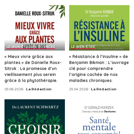
by
LE BIEN-ÊTRE
LES SCIENCES
LE BIEN-ÊTRE
« Mieux vivre grâce aux
« Résistance à l’insuline » de
plantes » de Danielle Roux-
Benjamin Bikman : L’ouvrage
Sitruk : La promesse d’un
clé pour comprendre
vieillissement plus serein
l’origine cachée de nos
grâce à la phytothérapie.
maladies chroniques.
03.06.2026
La Rédaction
25.04.2026
La Rédaction
Posted
Posted
by
by