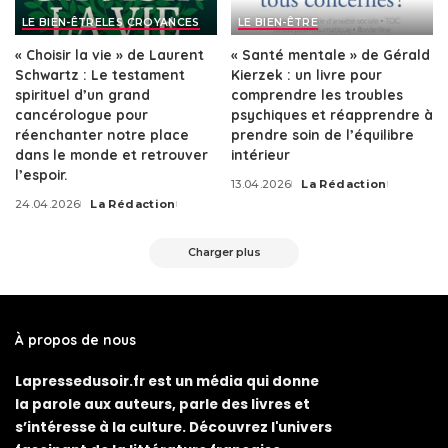
LE BIEN-ÊTRE
LES CROYANCES
LE BIEN-ÊTRE
« Choisir la vie » de Laurent
« Santé mentale » de Gérald
Schwartz : Le testament
Kierzek : un livre pour
spirituel d’un grand
comprendre les troubles
cancérologue pour
psychiques et réapprendre à
réenchanter notre place
prendre soin de l’équilibre
dans le monde et retrouver
intérieur
l’espoir.
13.04.2026
La Rédaction
Posted
24.04.2026
La Rédaction
by
Posted
by
Charger plus
À propos de nous
Lapressedusoir.fr est un média qui donne
la parole aux auteurs, parle des livres et
s’intéresse à la culture. Découvrez l'univers