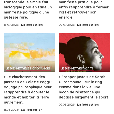
transcende le simple fait
manifeste pratique pour
biologique pour en faire un
enfin réapprendre à fermer
manifeste politique d’une
l’œil et retrouver son
justesse rare.
énergie.
13.07.2026
La Rédaction
09.07.2026
La Rédaction
Posted
Posted
by
by
LE BIEN-ÊTRE
LES CROYANCES
LE BIEN-ÊTRE
SPORTS
« Le chuchotement des
« Frapper juste » de Sarah
pierres » de Colette Poggi :
Ourahmoune : sur le ring
Voyage philosophique pour
comme dans la vie, une
réapprendre à écouter le
leçon de résistance qui
monde et habiter la Terre
dépasse largement le sport
autrement.
07.06.2026
La Rédaction
Posted
11.06.2026
La Rédaction
by
Posted