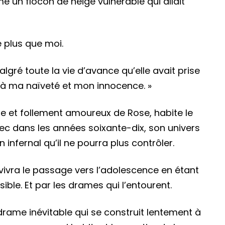
e un flocon de neige vulnérable qui allait
e plus que moi.
gré toute la vie d’avance qu’elle avait prise
e à ma naïveté et mon innocence. »
ire et follement amoureux de Rose, habite le
ec dans les années soixante-dix, son univers
infernal qu’il ne pourra plus contrôler.
e vivra le passage vers l’adolescence en étant
le. Et par les drames qui l’entourent.
drame inévitable qui se construit lentement à