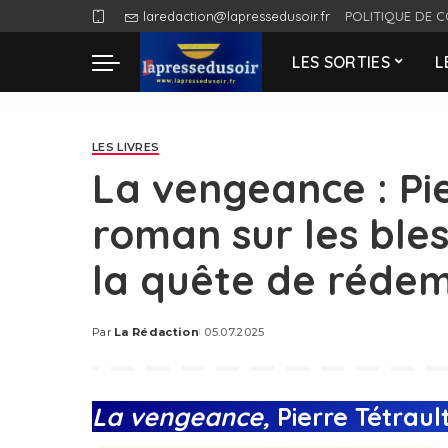
laredaction@lapressedusoir.fr
POLITIQUE DE C
LES SORTIES
L
LES LIVRES
La vengeance : Pie
roman sur les bles
la quête de réde
Par
La Rédaction
05.07.2025
Posted
by
La vengeance,
Pierre Tétraul