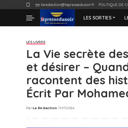
laredaction@lapressedusoir.fr
POLITIQUE DE C
LES SORTIES
L
LES LIVRES
La Vie secrète des 
et désirer – Quand
racontent des hist
Écrit Par Mohamed
Par
La Rédaction
11.07.2024
Posted
by