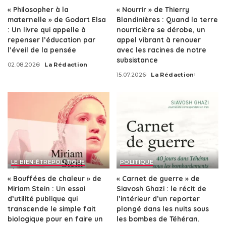
« Philosopher à la
« Nourrir » de Thierry
maternelle » de Godart Elsa
Blandinières : Quand la terre
: Un livre qui appelle à
nourricière se dérobe, un
repenser l’éducation par
appel vibrant à renouer
l’éveil de la pensée
avec les racines de notre
subsistance
02.08.2026
La Rédaction
Posted
15.07.2026
La Rédaction
by
Posted
by
LE BIEN-ÊTRE
POLITIQUE
POLITIQUE
« Bouffées de chaleur » de
« Carnet de guerre » de
Miriam Stein : Un essai
Siavosh Ghazi : le récit de
d’utilité publique qui
l’intérieur d’un reporter
transcende le simple fait
plongé dans les nuits sous
biologique pour en faire un
les bombes de Téhéran.