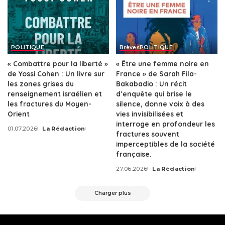
POLITIQUE
Brèves
POLITIQUE
« Combattre pour la liberté »
« Être une femme noire en
de Yossi Cohen : Un livre sur
France » de Sarah Fila-
les zones grises du
Bakabadio : Un récit
renseignement israélien et
d’enquête qui brise le
les fractures du Moyen-
silence, donne voix à des
Orient
vies invisibilisées et
interroge en profondeur les
01.07.2026
La Rédaction
Posted
fractures souvent
by
imperceptibles de la société
française.
27.06.2026
La Rédaction
Posted
by
Charger plus