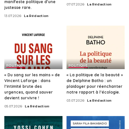
manifeste politique d’une
07.07.2026
La Rédaction
Posted
justesse rare.
by
13.07.2026
La Rédaction
Posted
by
POLITIQUE
POLITIQUE
« Du sang sur les mains » de
« La politique de la beauté »
Vincent Laforge : dans
de Delphine Batho : un
l’intimité brute des
plaidoyer pour réenchanter
urgences, quand sauver
notre rapport à l’écologie.
devient survivre !
03.07.2026
La Rédaction
Posted
05.07.2026
La Rédaction
by
Posted
by