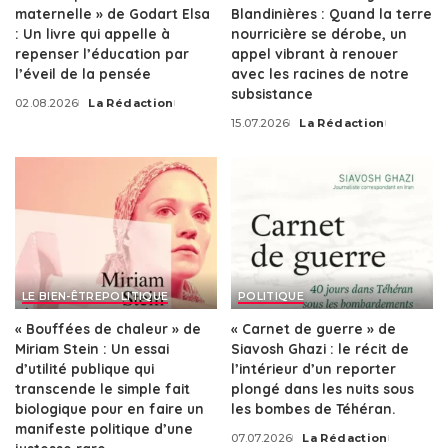
maternelle » de Godart Elsa
Blandinières : Quand la terre
: Un livre qui appelle à
nourricière se dérobe, un
repenser l’éducation par
appel vibrant à renouer
l’éveil de la pensée
avec les racines de notre
subsistance
02.08.2026
La Rédaction
Posted
15.07.2026
La Rédaction
by
Posted
by
LE BIEN-ÊTRE
POLITIQUE
POLITIQUE
« Bouffées de chaleur » de
« Carnet de guerre » de
Miriam Stein : Un essai
Siavosh Ghazi : le récit de
d’utilité publique qui
l’intérieur d’un reporter
transcende le simple fait
plongé dans les nuits sous
biologique pour en faire un
les bombes de Téhéran.
manifeste politique d’une
07.07.2026
La Rédaction
Posted