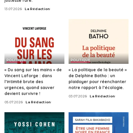
justesse rare.
by
13.07.2026
La Rédaction
Posted
by
POLITIQUE
POLITIQUE
« Du sang sur les mains » de
« La politique de la beauté »
Vincent Laforge : dans
de Delphine Batho : un
l’intimité brute des
plaidoyer pour réenchanter
urgences, quand sauver
notre rapport à l’écologie.
devient survivre !
03.07.2026
La Rédaction
Posted
05.07.2026
La Rédaction
by
Posted
by