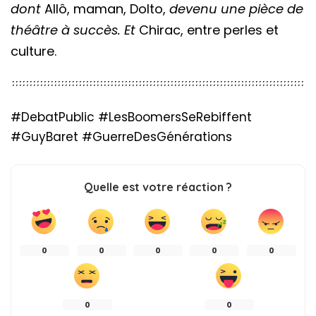
dont
Allô, maman, Dolto,
devenu une pièce de
théâtre à succès. Et
Chirac, entre perles et
culture.
#DebatPublic #LesBoomersSeRebiffent
#GuyBaret #GuerreDesGénérations
Quelle est votre réaction ?
0
0
0
0
0
0
0