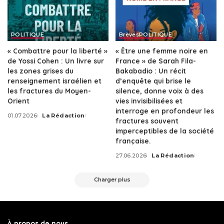
POLITIQUE
Brèves
POLITIQUE
« Combattre pour la liberté »
« Être une femme noire en
de Yossi Cohen : Un livre sur
France » de Sarah Fila-
les zones grises du
Bakabadio : Un récit
renseignement israélien et
d’enquête qui brise le
les fractures du Moyen-
silence, donne voix à des
Orient
vies invisibilisées et
interroge en profondeur les
01.07.2026
La Rédaction
Posted
fractures souvent
by
imperceptibles de la société
française.
27.06.2026
La Rédaction
Posted
by
Charger plus
À propos de nous