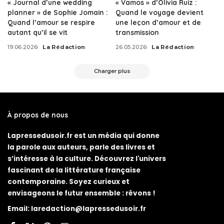
« Journal d’une wedding
« Vamos » d’Olivia Ruiz :
planner » de Sophie Jomain :
Quand le voyage devient
Quand l’amour se respire
une leçon d’amour et de
autant qu’il se vit
transmission
19.06.2026
La Rédaction
26.05.2026
La Rédaction
Posted
Posted
by
by
Charger plus
À propos de nous
Lapressedusoir.fr est un média qui donne
la parole aux auteurs, parle des livres et
s’intéresse à la culture. Découvrez l'univers
fascinant de la littérature française
contemporaine. Soyez curieux et
envisageons le futur ensemble : rêvons !
Email:
laredaction@lapressedusoir.fr