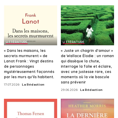
by
LITTÉRATURE
LITTÉRATURE
« Dans les maisons, les
« Juste un chagrin d’amour »
secrets murmurent » de
de Wallace Élodie : un roman
Lanot Frank : Vingt destins
qui dissèque la chute,
de personnages
interroge la folie et éclaire,
mystérieusement façonnés
avec une justesse rare, ces
par les murs qu’ils habitent.
moments où la vie bascule
sans prévenir
17.07.2026
La Rédaction
Posted
29.06.2026
La Rédaction
by
Posted
by