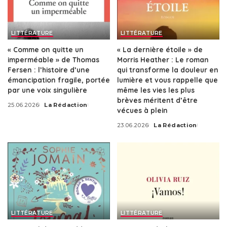
LITTÉRATURE
LITTÉRATURE
« Comme on quitte un
« La dernière étoile » de
imperméable » de Thomas
Morris Heather : Le roman
Fersen : l’histoire d’une
qui transforme la douleur en
émancipation fragile, portée
lumière et vous rappelle que
par une voix singulière
même les vies les plus
brèves méritent d’être
25.06.2026
La Rédaction
Posted
vécues à plein
by
23.06.2026
La Rédaction
Posted
by
LITTÉRATURE
LITTÉRATURE