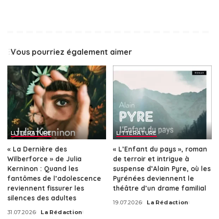
Vous pourriez également aimer
LITTÉRATURE
LITTÉRATURE
« La Dernière des
« L’Enfant du pays », roman
Wilberforce » de Julia
de terroir et intrigue à
Kerninon : Quand les
suspense d’Alain Pyre, où les
fantômes de l’adolescence
Pyrénées deviennent le
reviennent fissurer les
théâtre d’un drame familial
silences des adultes
19.07.2026
La Rédaction
Posted
31.07.2026
La Rédaction
by
Posted