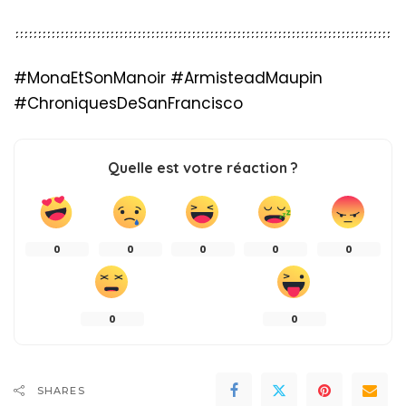
#MonaEtSonManoir #ArmisteadMaupin
#ChroniquesDeSanFrancisco
Quelle est votre réaction ?
0
0
0
0
0
0
0
SHARES