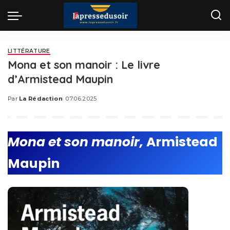
LITTÉRATURE
Mona et son manoir : Le livre
d’Armistead Maupin
Par
La Rédaction
07.06.2025
Posted
by
Mona et son manoir,
Armistead
Maupin