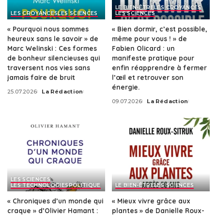
LE BIEN-ÊTRE
LES CROYANCES
LES CROYANCES
LES SCIENCES
LES SCIENCES
« Pourquoi nous sommes
« Bien dormir, c’est possible,
heureux sans le savoir » de
même pour vous ! » de
Marc Welinski : Ces formes
Fabien Olicard : un
de bonheur silencieuses qui
manifeste pratique pour
traversent nos vies sans
enfin réapprendre à fermer
jamais faire de bruit
l’œil et retrouver son
énergie.
25.07.2026
La Rédaction
Posted
09.07.2026
La Rédaction
by
Posted
by
LES SCIENCES
LES TECHNOLOGIES
POLITIQUE
LE BIEN-ÊTRE
LES SCIENCES
« Chroniques d’un monde qui
« Mieux vivre grâce aux
craque » d’Olivier Hamant :
plantes » de Danielle Roux-