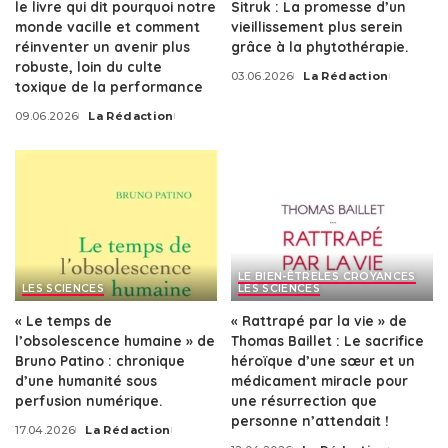
le livre qui dit pourquoi notre
Sitruk : La promesse d’un
monde vacille et comment
vieillissement plus serein
réinventer un avenir plus
grâce à la phytothérapie.
robuste, loin du culte
03.06.2026
La Rédaction
Posted
toxique de la performance
by
09.06.2026
La Rédaction
Posted
by
LE BIEN-ÊTRE
LES CROYANCES
LES SCIENCES
LES SCIENCES
« Le temps de
« Rattrapé par la vie » de
l’obsolescence humaine » de
Thomas Baillet : Le sacrifice
Bruno Patino : chronique
héroïque d’une sœur et un
d’une humanité sous
médicament miracle pour
perfusion numérique.
une résurrection que
personne n’attendait !
17.04.2026
La Rédaction
Posted