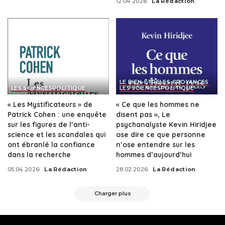
12.04.2026
La Rédaction
by
Posted
by
LE BIEN-ÊTRE
LES CROYANCES
LES SCIENCES
POLITIQUE
LES SCIENCES
POLITIQUE
« Les Mystificateurs » de
« Ce que les hommes ne
Patrick Cohen : une enquête
disent pas », Le
sur les figures de l’anti-
psychanalyste Kevin Hiridjee
science et les scandales qui
ose dire ce que personne
ont ébranlé la confiance
n’ose entendre sur les
dans la recherche
hommes d’aujourd’hui
05.04.2026
La Rédaction
28.02.2026
La Rédaction
Posted
Posted
by
by
Charger plus