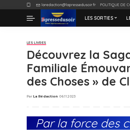
laredaction@lapressedusoir.fr
POLITIQUE DE C
LES SORTIES
L
LES LIVRES
Découvrez la Sag
Familiale Émouvan
des Choses » de C
Par
La Rédaction
06.11.2023
Posted
by
Par la force des 