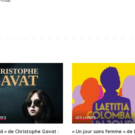
-mail.
VRES
LES LIVRES
ïd » de Christophe Gavat :
« Un jour sans femme » de 