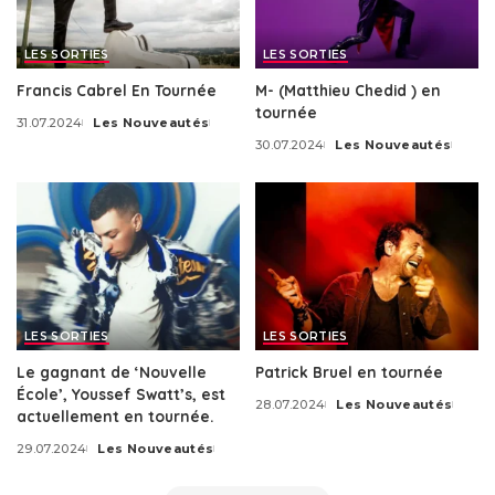
LES SORTIES
LES SORTIES
Francis Cabrel En Tournée
M- (Matthieu Chedid ) en
tournée
31.07.2024
Les Nouveautés
Posted
30.07.2024
Les Nouveautés
by
Posted
by
LES SORTIES
LES SORTIES
Le gagnant de ‘Nouvelle
Patrick Bruel en tournée
École’, Youssef Swatt’s, est
28.07.2024
Les Nouveautés
Posted
actuellement en tournée.
by
29.07.2024
Les Nouveautés
Posted
by