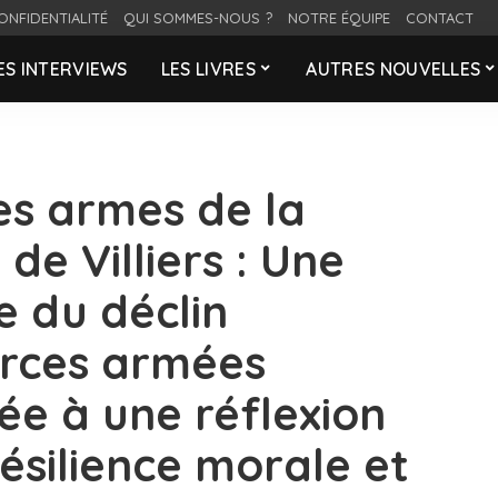
ONFIDENTIALITÉ
QUI SOMMES-NOUS ?
NOTRE ÉQUIPE
CONTACT
ES INTERVIEWS
LES LIVRES
AUTRES NOUVELLES
es armes de la
de Villiers : Une
e du déclin
orces armées
lée à une réflexion
résilience morale et