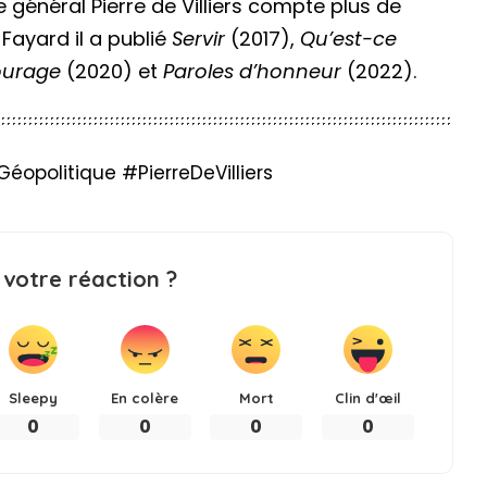
 général Pierre de Villiers compte plus de
 Fayard il a publié
Servir
(2017),
Qu’est-ce
courage
(2020) et
Paroles d’honneur
(2022).
politique #PierreDeVilliers
 votre réaction ?
Sleepy
En colère
Mort
Clin d'œil
0
0
0
0