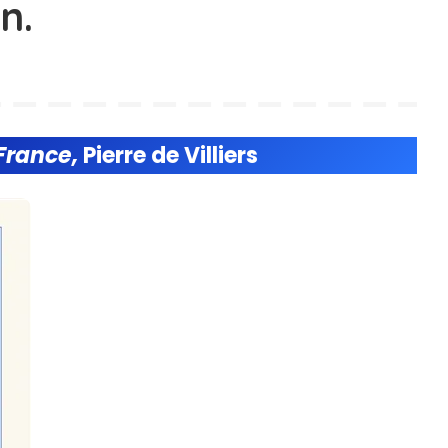
n.
 France,
Pierre de Villiers