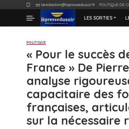
laredaction@lapressedusoir.fr
POLITIQUE DE C
LES SORTIES
L
POLITIQUE
« Pour le succès d
France » De Pierre 
analyse rigoureus
capacitaire des f
françaises, articu
sur la nécessaire 