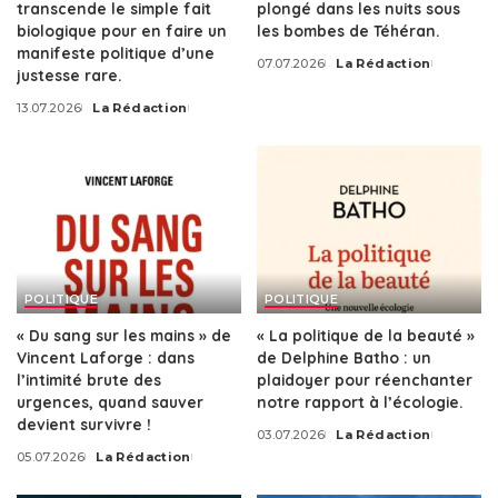
transcende le simple fait
plongé dans les nuits sous
biologique pour en faire un
les bombes de Téhéran.
manifeste politique d’une
07.07.2026
La Rédaction
Posted
justesse rare.
by
13.07.2026
La Rédaction
Posted
by
POLITIQUE
POLITIQUE
« Du sang sur les mains » de
« La politique de la beauté »
Vincent Laforge : dans
de Delphine Batho : un
l’intimité brute des
plaidoyer pour réenchanter
urgences, quand sauver
notre rapport à l’écologie.
devient survivre !
03.07.2026
La Rédaction
Posted
05.07.2026
La Rédaction
by
Posted
by