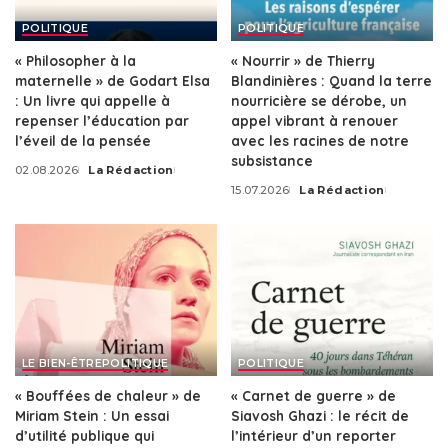
POLITIQUE
POLITIQUE
« Philosopher à la
« Nourrir » de Thierry
maternelle » de Godart Elsa
Blandinières : Quand la terre
: Un livre qui appelle à
nourricière se dérobe, un
repenser l’éducation par
appel vibrant à renouer
l’éveil de la pensée
avec les racines de notre
subsistance
02.08.2026
La Rédaction
Posted
15.07.2026
La Rédaction
by
Posted
by
LE BIEN-ÊTRE
POLITIQUE
POLITIQUE
« Bouffées de chaleur » de
« Carnet de guerre » de
Miriam Stein : Un essai
Siavosh Ghazi : le récit de
d’utilité publique qui
l’intérieur d’un reporter