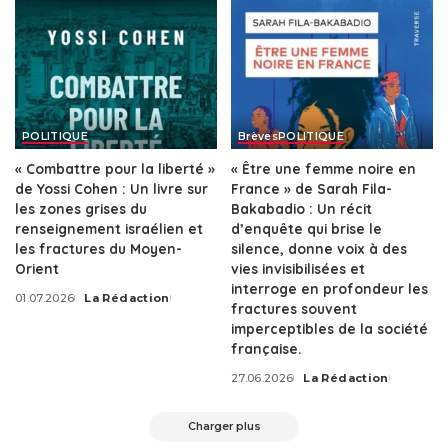
POLITIQUE
Brèves
POLITIQUE
« Combattre pour la liberté »
« Être une femme noire en
de Yossi Cohen : Un livre sur
France » de Sarah Fila-
les zones grises du
Bakabadio : Un récit
renseignement israélien et
d’enquête qui brise le
les fractures du Moyen-
silence, donne voix à des
Orient
vies invisibilisées et
interroge en profondeur les
01.07.2026
La Rédaction
Posted
fractures souvent
by
imperceptibles de la société
française.
27.06.2026
La Rédaction
Posted
by
Charger plus