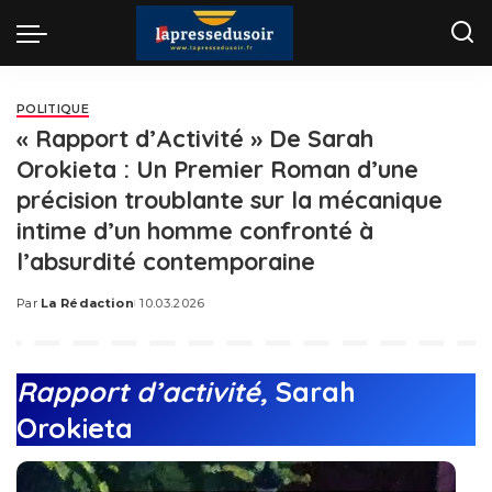
POLITIQUE
« Rapport d’Activité » De Sarah
Orokieta : Un Premier Roman d’une
précision troublante sur la mécanique
intime d’un homme confronté à
l’absurdité contemporaine
Par
La Rédaction
10.03.2026
Posted
by
Rapport d’activité,
Sarah
Orokieta