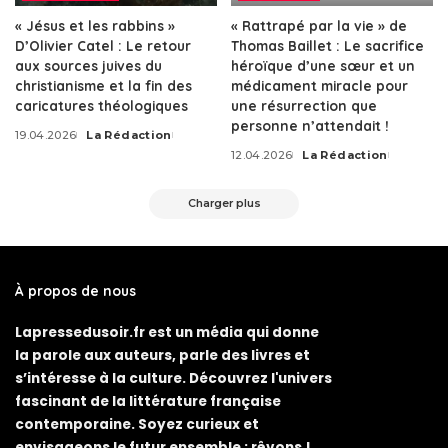
« Jésus et les rabbins »
« Rattrapé par la vie » de
D’Olivier Catel : Le retour
Thomas Baillet : Le sacrifice
aux sources juives du
héroïque d’une sœur et un
christianisme et la fin des
médicament miracle pour
caricatures théologiques
une résurrection que
personne n’attendait !
19.04.2026
La Rédaction
Posted
12.04.2026
La Rédaction
by
Posted
by
Charger plus
À propos de nous
Lapressedusoir.fr est un média qui donne
la parole aux auteurs, parle des livres et
s’intéresse à la culture. Découvrez l'univers
fascinant de la littérature française
contemporaine. Soyez curieux et
envisageons le futur ensemble : rêvons !