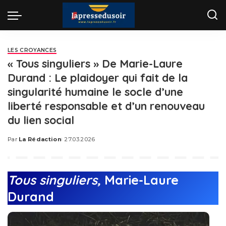
LES CROYANCES
« Tous singuliers » De Marie-Laure
Durand : Le plaidoyer qui fait de la
singularité humaine le socle d’une
liberté responsable et d’un renouveau
du lien social
Par
La Rédaction
27.03.2026
Posted
by
Tous singuliers,
Marie-Laure
Durand