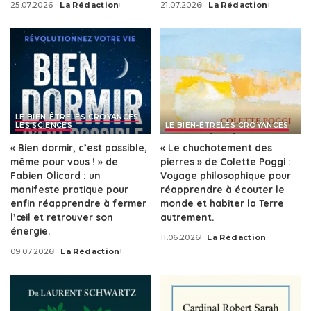
25.07.2026
La Rédaction
21.07.2026
La Rédaction
Posted
Posted
by
by
LE BIEN-ÊTRE
LES CROYANCES
LES SCIENCES
LE BIEN-ÊTRE
LES CROYANCES
« Bien dormir, c’est possible,
« Le chuchotement des
même pour vous ! » de
pierres » de Colette Poggi :
Fabien Olicard : un
Voyage philosophique pour
manifeste pratique pour
réapprendre à écouter le
enfin réapprendre à fermer
monde et habiter la Terre
l’œil et retrouver son
autrement.
énergie.
11.06.2026
La Rédaction
Posted
09.07.2026
La Rédaction
by
Posted
by