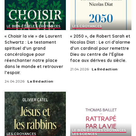
LE BIEN-ÊTRE
LES CROYANCES
LES CROYANCES
« Choisir la vie » de Laurent
« 2050 », de Robert Sarah et
Schwartz : Le testament
Nicolas Diat : Le cri d’alarme
spirituel d’un grand
d’un cardinal pour remettre
cancérologue pour
Dieu au centre de l’Église
réenchanter notre place
face aux dérives du siècle.
dans le monde et retrouver
21.04.2026
La Rédaction
Posted
l’espoir.
by
24.04.2026
La Rédaction
Posted
by
LE BIEN-ÊTRE
LES CROYANCES
LES CROYANCES
LES SCIENCES