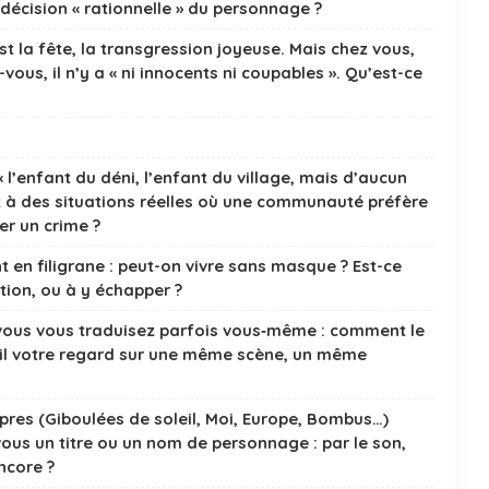
décision « rationnelle » du personnage ?
est la fête, la transgression joyeuse. Mais chez vous,
z-vous, il n’y a « ni innocents ni coupables ». Qu’est-ce
l’enfant du déni, l’enfant du village, mais d’aucun
z à des situations réelles où une communauté préfère
er un crime ?
 en filigrane : peut-on vivre sans masque ? Est-ce
ion, ou à y échapper ?
t vous vous traduisez parfois vous‑même : comment le
‑il votre regard sur une même scène, un même
pres (Giboulées de soleil, Moi, Europe, Bombus…)
ous un titre ou un nom de personnage : par le son,
ncore ?