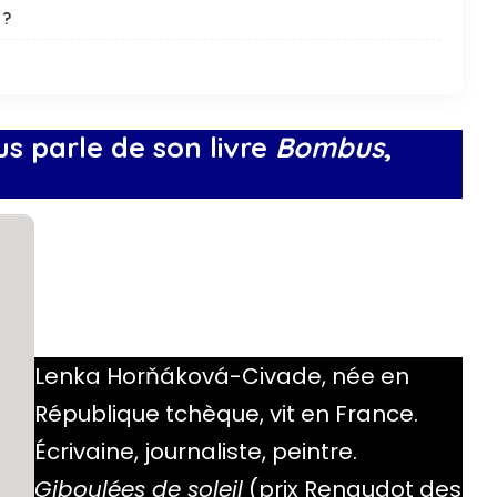
 ?
 parle de son livre
Bombus
,
Lenka Horňáková-Civade, née en
République tchèque, vit en France.
Écrivaine, journaliste, peintre.
Giboulées de soleil
(prix Renaudot des