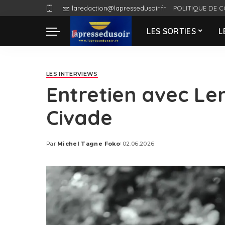
laredaction@lapressedusoir.fr
POLITIQUE DE C
LES SORTIES
L
LES INTERVIEWS
Entretien avec L
Civade
Par
Michel Tagne Foko
02.06.2026
Posted
by