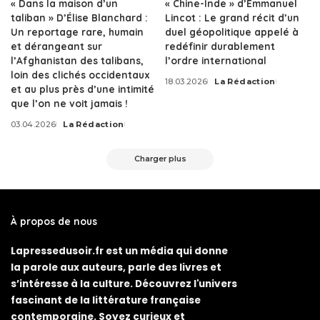
« Dans la maison d’un
« Chine-Inde » d’Emmanuel
taliban » D’Élise Blanchard :
Lincot : Le grand récit d’un
Un reportage rare, humain
duel géopolitique appelé à
et dérangeant sur
redéfinir durablement
l’Afghanistan des talibans,
l’ordre international
loin des clichés occidentaux
18.03.2026
La Rédaction
Posted
et au plus près d’une intimité
by
que l’on ne voit jamais !
03.04.2026
La Rédaction
Posted
by
Charger plus
À propos de nous
Lapressedusoir.fr est un média qui donne
la parole aux auteurs, parle des livres et
s’intéresse à la culture. Découvrez l'univers
fascinant de la littérature française
contemporaine. Soyez curieux et