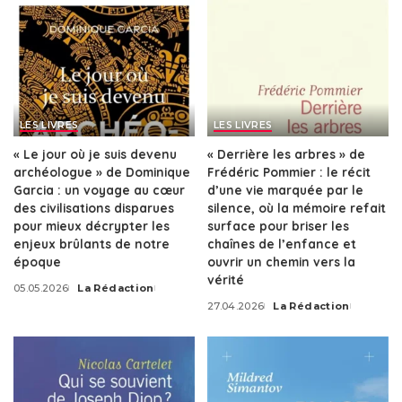
LES LIVRES
LES LIVRES
« Le jour où je suis devenu
« Derrière les arbres » de
archéologue » de Dominique
Frédéric Pommier : le récit
Garcia : un voyage au cœur
d’une vie marquée par le
des civilisations disparues
silence, où la mémoire refait
pour mieux décrypter les
surface pour briser les
enjeux brûlants de notre
chaînes de l’enfance et
époque
ouvrir un chemin vers la
vérité
05.05.2026
La Rédaction
Posted
27.04.2026
La Rédaction
by
Posted
by