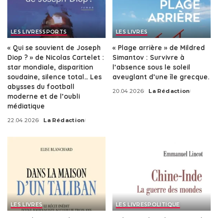
LES LIVRES
SPORTS
LES LIVRES
« Qui se souvient de Joseph
« Plage arrière » de Mildred
Diop ? » de Nicolas Cartelet :
Simantov : Survivre à
star mondiale, disparition
l’absence sous le soleil
soudaine, silence total… Les
aveuglant d’une île grecque.
abysses du football
20.04.2026
La Rédaction
Posted
moderne et de l’oubli
by
médiatique
22.04.2026
La Rédaction
Posted
by
LES LIVRES
LES LIVRES
POLITIQUE