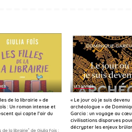
VRES
LES LIVRES
lles de la librairie » de
« Le jour où je suis devenu
Foïs : Un roman intense et
archéologue » de Dominiq
scent qui capte l’air du
Garcia : un voyage au cœu
civilisations disparues pou
décrypter les enjeux brûla
s de la librairie" de Giulia Foïs :