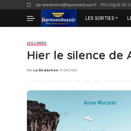
laredaction@lapressedusoir.fr
POLITIQUE DE C
LES SORTIES
L
LES LIVRES
Hier le silence de
Par
La Rédaction
01.06.2023
Posted
by