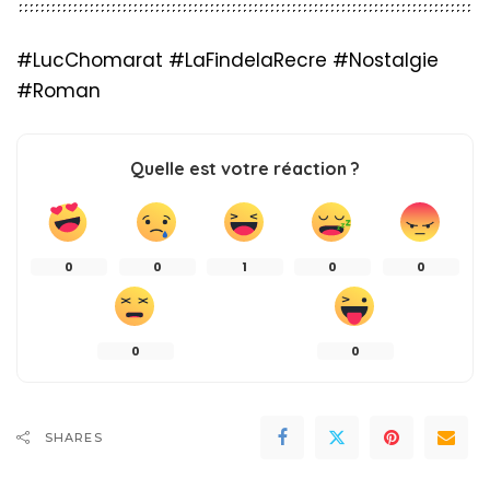
#LucChomarat #LaFindelaRecre #Nostalgie
#Roman
Quelle est votre réaction ?
0
0
1
0
0
0
0
SHARES