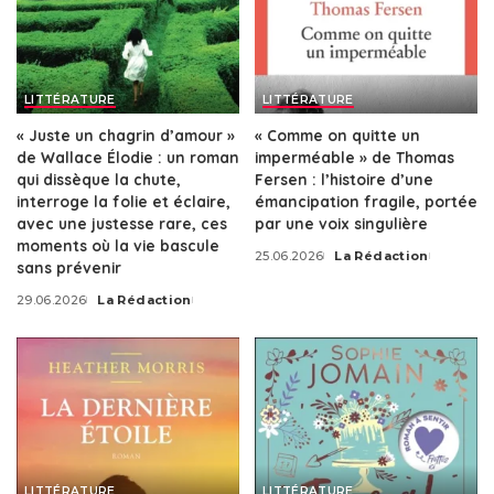
LITTÉRATURE
LITTÉRATURE
« Juste un chagrin d’amour »
« Comme on quitte un
de Wallace Élodie : un roman
imperméable » de Thomas
qui dissèque la chute,
Fersen : l’histoire d’une
interroge la folie et éclaire,
émancipation fragile, portée
avec une justesse rare, ces
par une voix singulière
moments où la vie bascule
25.06.2026
La Rédaction
Posted
sans prévenir
by
29.06.2026
La Rédaction
Posted
by
LITTÉRATURE
LITTÉRATURE