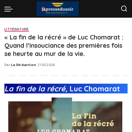
LITTÉRATURE
« La fin de la récré » de Luc Chomarat :
Quand l’insouciance des premières fois
se heurte au mur de la vie.
Par
La Rédaction
21.05.2026
Posted
by
La fin de la récré,
Luc Chomarat