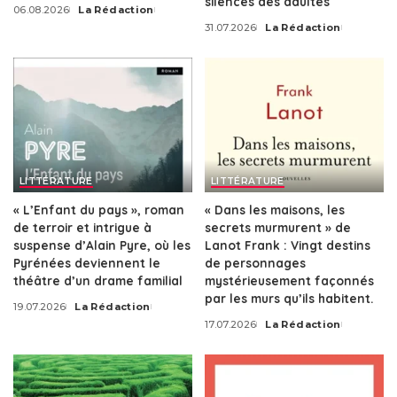
silences des adultes
06.08.2026
La Rédaction
Posted
31.07.2026
La Rédaction
by
Posted
by
LITTÉRATURE
LITTÉRATURE
« L’Enfant du pays », roman
« Dans les maisons, les
de terroir et intrigue à
secrets murmurent » de
suspense d’Alain Pyre, où les
Lanot Frank : Vingt destins
Pyrénées deviennent le
de personnages
théâtre d’un drame familial
mystérieusement façonnés
par les murs qu’ils habitent.
19.07.2026
La Rédaction
Posted
17.07.2026
La Rédaction
by
Posted
by