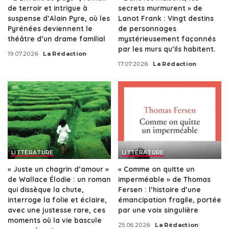
de terroir et intrigue à
secrets murmurent » de
suspense d’Alain Pyre, où les
Lanot Frank : Vingt destins
Pyrénées deviennent le
de personnages
théâtre d’un drame familial
mystérieusement façonnés
par les murs qu’ils habitent.
19.07.2026
La Rédaction
Posted
17.07.2026
La Rédaction
by
Posted
by
LITTÉRATURE
LITTÉRATURE
« Juste un chagrin d’amour »
« Comme on quitte un
de Wallace Élodie : un roman
imperméable » de Thomas
qui dissèque la chute,
Fersen : l’histoire d’une
interroge la folie et éclaire,
émancipation fragile, portée
avec une justesse rare, ces
par une voix singulière
moments où la vie bascule
25.06.2026
La Rédaction
Posted