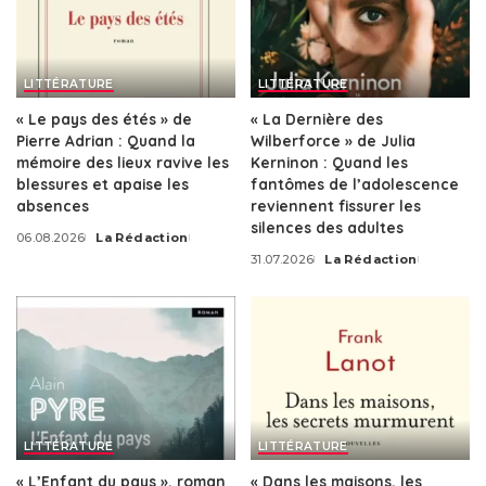
LITTÉRATURE
LITTÉRATURE
« Le pays des étés » de
« La Dernière des
Pierre Adrian : Quand la
Wilberforce » de Julia
mémoire des lieux ravive les
Kerninon : Quand les
blessures et apaise les
fantômes de l’adolescence
absences
reviennent fissurer les
silences des adultes
06.08.2026
La Rédaction
Posted
31.07.2026
La Rédaction
by
Posted
by
LITTÉRATURE
LITTÉRATURE
« L’Enfant du pays », roman
« Dans les maisons, les