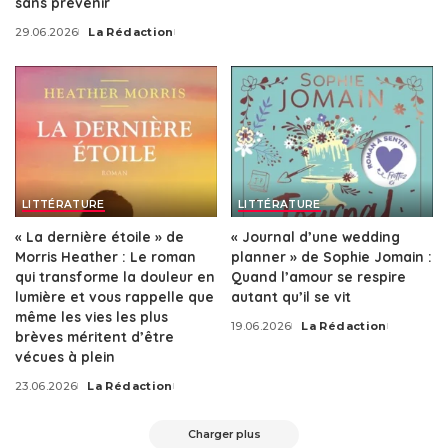
sans prévenir
by
29.06.2026
La Rédaction
Posted
by
LITTÉRATURE
LITTÉRATURE
« La dernière étoile » de
« Journal d’une wedding
Morris Heather : Le roman
planner » de Sophie Jomain :
qui transforme la douleur en
Quand l’amour se respire
lumière et vous rappelle que
autant qu’il se vit
même les vies les plus
19.06.2026
La Rédaction
Posted
brèves méritent d’être
by
vécues à plein
23.06.2026
La Rédaction
Posted
by
Charger plus