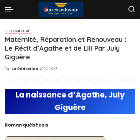
LITTÉRATURE
Maternité, Réparation et Renouveau :
Le Récit d’Agathe et de Lili Par July
Giguère
Par
La Rédaction
01.12.2023
Posted
by
La naissance d’Agathe, July
Giguère
Roman québécois