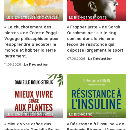
LE BIEN-ÊTRE
LES CROYANCES
LE BIEN-ÊTRE
SPORTS
« Le chuchotement des
« Frapper juste » de Sarah
pierres » de Colette Poggi :
Ourahmoune : sur le ring
Voyage philosophique pour
comme dans la vie, une
réapprendre à écouter le
leçon de résistance qui
monde et habiter la Terre
dépasse largement le sport
autrement.
07.06.2026
La Rédaction
Posted
11.06.2026
La Rédaction
by
Posted
by
LE BIEN-ÊTRE
LES SCIENCES
LE BIEN-ÊTRE
« Mieux vivre grâce aux
« Résistance à l’insuline » de
plantes » de Danielle Roux-
Benjamin Bikman : L’ouvrage