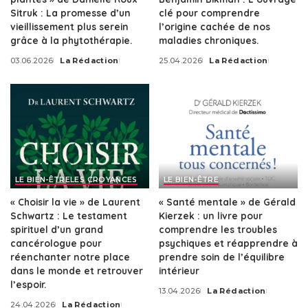
Sitruk : La promesse d’un
clé pour comprendre
vieillissement plus serein
l’origine cachée de nos
grâce à la phytothérapie.
maladies chroniques.
03.06.2026
La Rédaction
25.04.2026
La Rédaction
Posted
Posted
by
by
LE BIEN-ÊTRE
LES CROYANCES
LE BIEN-ÊTRE
« Choisir la vie » de Laurent
« Santé mentale » de Gérald
Schwartz : Le testament
Kierzek : un livre pour
spirituel d’un grand
comprendre les troubles
cancérologue pour
psychiques et réapprendre à
réenchanter notre place
prendre soin de l’équilibre
dans le monde et retrouver
intérieur
l’espoir.
13.04.2026
La Rédaction
Posted
24.04.2026
La Rédaction