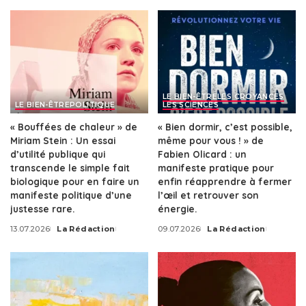
LE BIEN-ÊTRE
LES CROYANCES
LE BIEN-ÊTRE
POLITIQUE
LES SCIENCES
« Bouffées de chaleur » de
« Bien dormir, c’est possible,
Miriam Stein : Un essai
même pour vous ! » de
d’utilité publique qui
Fabien Olicard : un
transcende le simple fait
manifeste pratique pour
biologique pour en faire un
enfin réapprendre à fermer
manifeste politique d’une
l’œil et retrouver son
justesse rare.
énergie.
13.07.2026
La Rédaction
09.07.2026
La Rédaction
Posted
Posted
by
by