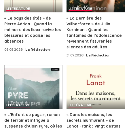
LITTÉRATURE
LITTÉRATURE
« Le pays des étés » de
« La Dernière des
Pierre Adrian : Quand la
Wilberforce » de Julia
mémoire des lieux ravive les
Kerninon : Quand les
blessures et apaise les
fantômes de l’adolescence
absences
reviennent fissurer les
silences des adultes
06.08.2026
La Rédaction
Posted
31.07.2026
La Rédaction
by
Posted
by
LITTÉRATURE
LITTÉRATURE
« L’Enfant du pays », roman
« Dans les maisons, les
de terroir et intrigue à
secrets murmurent » de
suspense d’Alain Pyre, où les
Lanot Frank : Vingt destins