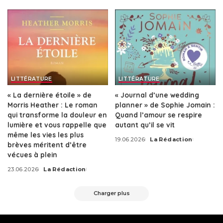
by
LITTÉRATURE
LITTÉRATURE
« La dernière étoile » de
« Journal d’une wedding
Morris Heather : Le roman
planner » de Sophie Jomain :
qui transforme la douleur en
Quand l’amour se respire
lumière et vous rappelle que
autant qu’il se vit
même les vies les plus
19.06.2026
La Rédaction
Posted
brèves méritent d’être
by
vécues à plein
23.06.2026
La Rédaction
Posted
by
Charger plus