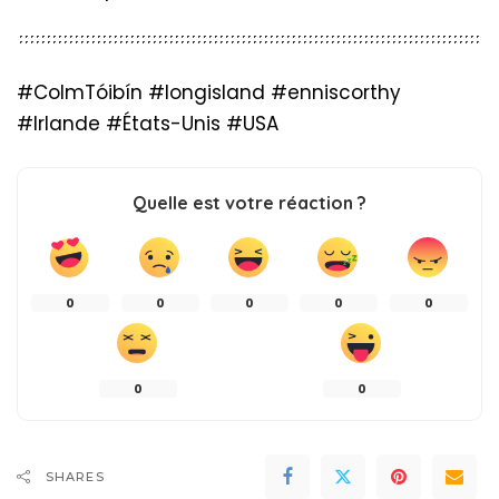
#ColmTóibín #longisland #enniscorthy
#Irlande #États-Unis #USA
Quelle est votre réaction ?
0
0
0
0
0
0
0
SHARES