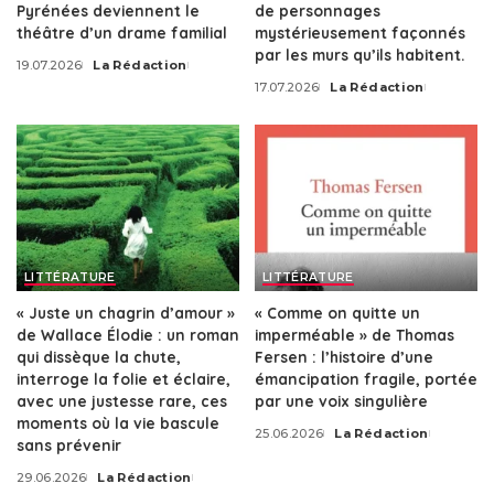
Pyrénées deviennent le
de personnages
théâtre d’un drame familial
mystérieusement façonnés
par les murs qu’ils habitent.
19.07.2026
La Rédaction
Posted
17.07.2026
La Rédaction
by
Posted
by
LITTÉRATURE
LITTÉRATURE
« Juste un chagrin d’amour »
« Comme on quitte un
de Wallace Élodie : un roman
imperméable » de Thomas
qui dissèque la chute,
Fersen : l’histoire d’une
interroge la folie et éclaire,
émancipation fragile, portée
avec une justesse rare, ces
par une voix singulière
moments où la vie bascule
25.06.2026
La Rédaction
Posted
sans prévenir
by
29.06.2026
La Rédaction
Posted