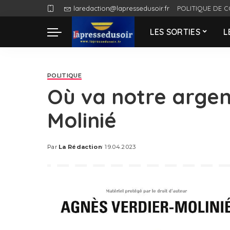
laredaction@lapressedusoir.fr
POLITIQUE DE C
LES SORTIES
L
POLITIQUE
Où va notre argen
Molinié
Par
La Rédaction
19.04.2023
Posted
by