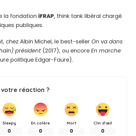
de la fondation
iFRAP
, think tank libéral chargé
tiques publiques.
t, chez Albin Michel, le best-seller
On va dans
chain) président
(2017), ou encore
En marche
ature politique Edgar-Faure).
 votre réaction ?
Sleepy
En colère
Mort
Clin d'œil
0
0
0
0