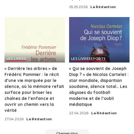
05.05.2026
La Rédaction
Posted
by
LES LIVRES
LES LIVRES
SPORTS
« Derrière les arbres » de
« Qui se souvient de Joseph
Frédéric Pommier : le récit
Diop ? » de Nicolas Cartelet :
d’une vie marquée par le
star mondiale, disparition
silence, où la mémoire refait
soudaine, silence total… Les
surface pour briser les
abysses du football
chaînes de l’enfance et
moderne et de l’oubli
ouvrir un chemin vers la
médiatique
vérité
22.04.2026
La Rédaction
Posted
27.04.2026
La Rédaction
by
Posted
by
Charger plus