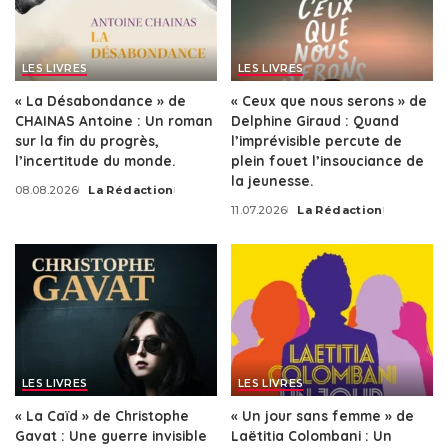
LES LIVRES
LES LIVRES
« La Désabondance » de
« Ceux que nous serons » de
CHAINAS Antoine : Un roman
Delphine Giraud : Quand
sur la fin du progrès,
l’imprévisible percute de
l’incertitude du monde.
plein fouet l’insouciance de
la jeunesse.
08.08.2026
La Rédaction
Posted
11.07.2026
La Rédaction
by
Posted
by
LES LIVRES
LES LIVRES
« La Caïd » de Christophe
« Un jour sans femme » de
Gavat : Une guerre invisible
Laëtitia Colombani : Un