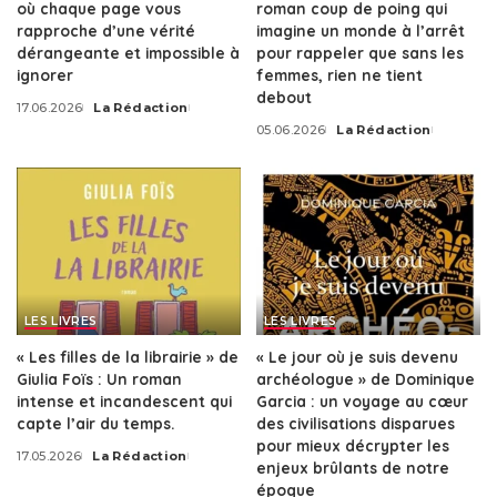
où chaque page vous
roman coup de poing qui
rapproche d’une vérité
imagine un monde à l’arrêt
dérangeante et impossible à
pour rappeler que sans les
ignorer
femmes, rien ne tient
debout
17.06.2026
La Rédaction
Posted
05.06.2026
La Rédaction
by
Posted
by
LES LIVRES
LES LIVRES
« Les filles de la librairie » de
« Le jour où je suis devenu
Giulia Foïs : Un roman
archéologue » de Dominique
intense et incandescent qui
Garcia : un voyage au cœur
capte l’air du temps.
des civilisations disparues
pour mieux décrypter les
17.05.2026
La Rédaction
Posted
enjeux brûlants de notre
by
époque