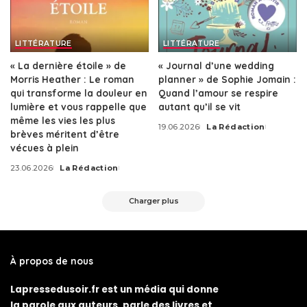
LITTÉRATURE
LITTÉRATURE
« La dernière étoile » de
« Journal d’une wedding
Morris Heather : Le roman
planner » de Sophie Jomain :
qui transforme la douleur en
Quand l’amour se respire
lumière et vous rappelle que
autant qu’il se vit
même les vies les plus
19.06.2026
La Rédaction
Posted
brèves méritent d’être
by
vécues à plein
23.06.2026
La Rédaction
Posted
by
Charger plus
À propos de nous
Lapressedusoir.fr est un média qui donne
la parole aux auteurs, parle des livres et