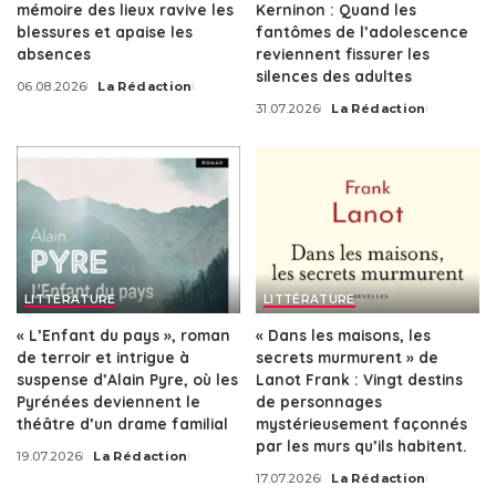
mémoire des lieux ravive les
Kerninon : Quand les
blessures et apaise les
fantômes de l’adolescence
absences
reviennent fissurer les
silences des adultes
06.08.2026
La Rédaction
Posted
31.07.2026
La Rédaction
by
Posted
by
LITTÉRATURE
LITTÉRATURE
« L’Enfant du pays », roman
« Dans les maisons, les
de terroir et intrigue à
secrets murmurent » de
suspense d’Alain Pyre, où les
Lanot Frank : Vingt destins
Pyrénées deviennent le
de personnages
théâtre d’un drame familial
mystérieusement façonnés
par les murs qu’ils habitent.
19.07.2026
La Rédaction
Posted
17.07.2026
La Rédaction
by
Posted