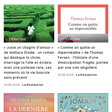
by
LITTÉRATURE
LITTÉRATURE
« Juste un chagrin d’amour »
« Comme on quitte un
de Wallace Élodie : un roman
imperméable » de Thomas
qui dissèque la chute,
Fersen : l’histoire d’une
interroge la folie et éclaire,
émancipation fragile, portée
avec une justesse rare, ces
par une voix singulière
moments où la vie bascule
25.06.2026
La Rédaction
Posted
sans prévenir
by
29.06.2026
La Rédaction
Posted
by