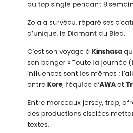
du top single pendant 8 semain
Zola a survécu, réparé ses cica
d’unique, le Diamant du Bled.
C’est son voyage à
Kinshasa
qu
son banger « Toute la journée (fe
influences sont les mêmes : l’al
entre
Kore
, l’équipe d’
AWA
et
T
Entre morceaux jersey, trap, afr
des productions ciselées mettan
textes.