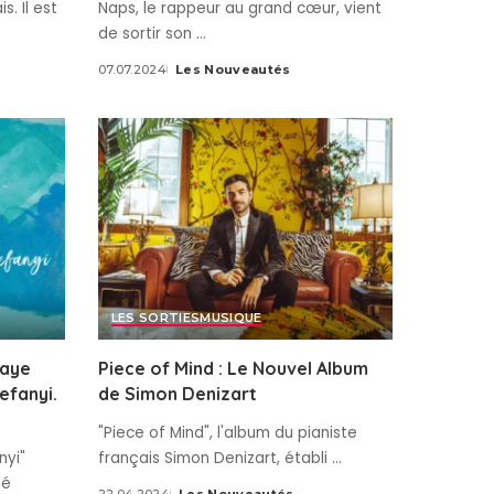
. Il est
Naps, le rappeur au grand cœur, vient
de sortir son
...
07.07.2024
Les Nouveautés
Posted
by
LES SORTIES
MUSIQUE
laye
Piece of Mind : Le Nouvel Album
efanyi.
de Simon Denizart
"Piece of Mind", l'album du pianiste
nyi"
français Simon Denizart, établi
...
té
22.04.2024
Les Nouveautés