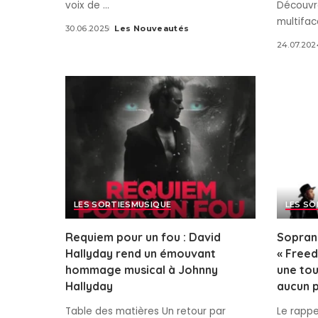
voix de
...
Découvre
multifac
30.06.2025
Les Nouveautés
Posted
24.07.202
by
LES SORTIES
MUSIQUE
LES SO
Requiem pour un fou : David
Sopran
Hallyday rend un émouvant
« Freed
hommage musical à Johnny
une to
Hallyday
aucun p
Table des matières Un retour par
Le rappe