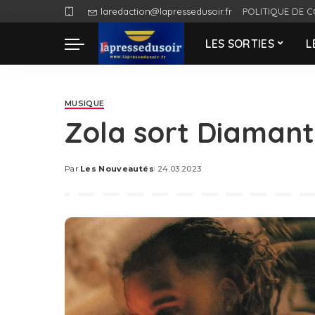
laredaction@lapressedusoir.fr
POLITIQUE DE C
LES SORTIES
L
MUSIQUE
Zola sort Diamant
Par
Les Nouveautés
24.03.2023
Posted
by