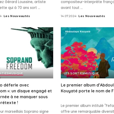
z Gérard Loussine, artiste
compositeur-interprète français
ette qui à 70 ans sort
...
avant tout
...
4
Les Nouveautés
14.07.2024
Les Nouveautés
Posted
Posted
by
by
RTIES
MUSIQUE
LES SORTIES
MUSIQUE
o déferle avec
Le premier album d’Abdou
om »: un disque engagé et
Kouyaté porte le nom de F
urnée à ne manquer sous
rétexte !
Le premier album intitulé "Fefa
ur marseillais Soprano signe
offre une remarquable diversi