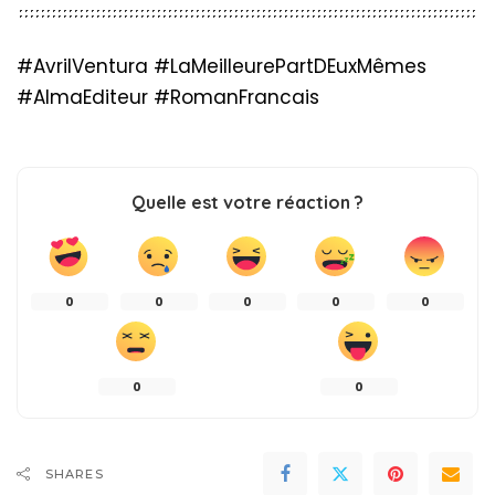
#AvrilVentura #LaMeilleurePartDEuxMêmes
#AlmaEditeur #RomanFrancais
Quelle est votre réaction ?
0
0
0
0
0
0
0
SHARES