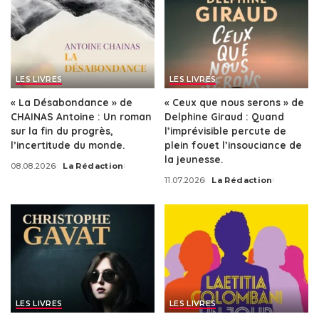
LES LIVRES
LES LIVRES
« La Désabondance » de
« Ceux que nous serons » de
CHAINAS Antoine : Un roman
Delphine Giraud : Quand
sur la fin du progrès,
l’imprévisible percute de
l’incertitude du monde.
plein fouet l’insouciance de
la jeunesse.
08.08.2026
La Rédaction
Posted
11.07.2026
La Rédaction
by
Posted
by
LES LIVRES
LES LIVRES