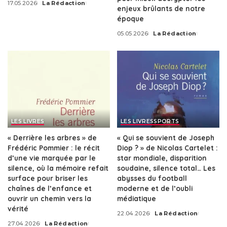
17.05.2026
La Rédaction
Posted
enjeux brûlants de notre
by
époque
05.05.2026
La Rédaction
Posted
by
LES LIVRES
LES LIVRES
SPORTS
« Derrière les arbres » de
« Qui se souvient de Joseph
Frédéric Pommier : le récit
Diop ? » de Nicolas Cartelet :
d’une vie marquée par le
star mondiale, disparition
silence, où la mémoire refait
soudaine, silence total… Les
surface pour briser les
abysses du football
chaînes de l’enfance et
moderne et de l’oubli
ouvrir un chemin vers la
médiatique
vérité
22.04.2026
La Rédaction
Posted
27.04.2026
La Rédaction
by