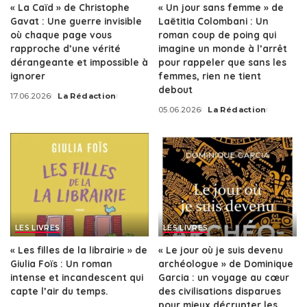
« La Caïd » de Christophe
« Un jour sans femme » de
Gavat : Une guerre invisible
Laëtitia Colombani : Un
où chaque page vous
roman coup de poing qui
rapproche d’une vérité
imagine un monde à l’arrêt
dérangeante et impossible à
pour rappeler que sans les
ignorer
femmes, rien ne tient
debout
17.06.2026
La Rédaction
Posted
05.06.2026
La Rédaction
by
Posted
by
LES LIVRES
LES LIVRES
« Les filles de la librairie » de
« Le jour où je suis devenu
Giulia Foïs : Un roman
archéologue » de Dominique
intense et incandescent qui
Garcia : un voyage au cœur
capte l’air du temps.
des civilisations disparues
pour mieux décrypter les