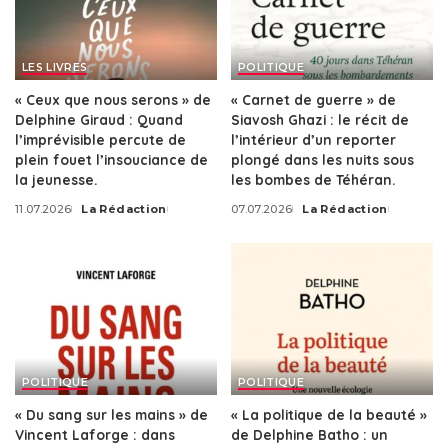
LES LIVRES
POLITIQUE
« Ceux que nous serons » de
« Carnet de guerre » de
Delphine Giraud : Quand
Siavosh Ghazi : le récit de
l’imprévisible percute de
l’intérieur d’un reporter
plein fouet l’insouciance de
plongé dans les nuits sous
la jeunesse.
les bombes de Téhéran.
11.07.2026
La Rédaction
07.07.2026
La Rédaction
Posted
Posted
by
by
POLITIQUE
POLITIQUE
« Du sang sur les mains » de
« La politique de la beauté »
Vincent Laforge : dans
de Delphine Batho : un