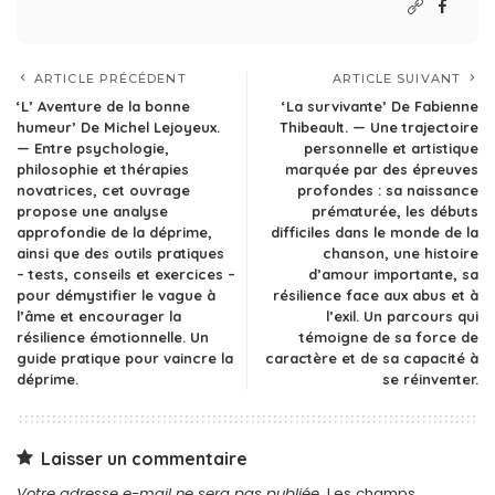
ARTICLE PRÉCÉDENT
ARTICLE SUIVANT
‘L’ Aventure de la bonne
‘La survivante’ De Fabienne
humeur’ De Michel Lejoyeux.
Thibeault. — Une trajectoire
— Entre psychologie,
personnelle et artistique
philosophie et thérapies
marquée par des épreuves
novatrices, cet ouvrage
profondes : sa naissance
propose une analyse
prématurée, les débuts
approfondie de la déprime,
difficiles dans le monde de la
ainsi que des outils pratiques
chanson, une histoire
– tests, conseils et exercices –
d’amour importante, sa
pour démystifier le vague à
résilience face aux abus et à
l’âme et encourager la
l’exil. Un parcours qui
résilience émotionnelle. Un
témoigne de sa force de
guide pratique pour vaincre la
caractère et de sa capacité à
déprime.
se réinventer.
Laisser un commentaire
Votre adresse e-mail ne sera pas publiée.
Les champs