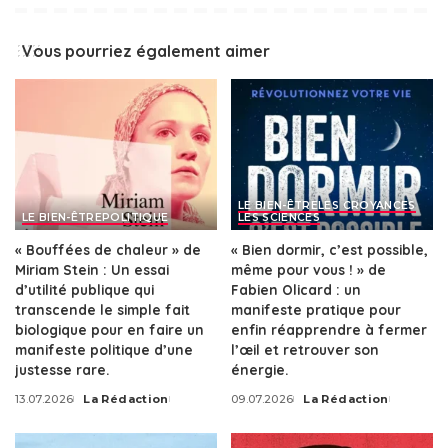
Vous pourriez également aimer
LE BIEN-ÊTRE
LES CROYANCES
LE BIEN-ÊTRE
POLITIQUE
LES SCIENCES
« Bouffées de chaleur » de
« Bien dormir, c’est possible,
Miriam Stein : Un essai
même pour vous ! » de
d’utilité publique qui
Fabien Olicard : un
transcende le simple fait
manifeste pratique pour
biologique pour en faire un
enfin réapprendre à fermer
manifeste politique d’une
l’œil et retrouver son
justesse rare.
énergie.
13.07.2026
La Rédaction
09.07.2026
La Rédaction
Posted
Posted
by
by