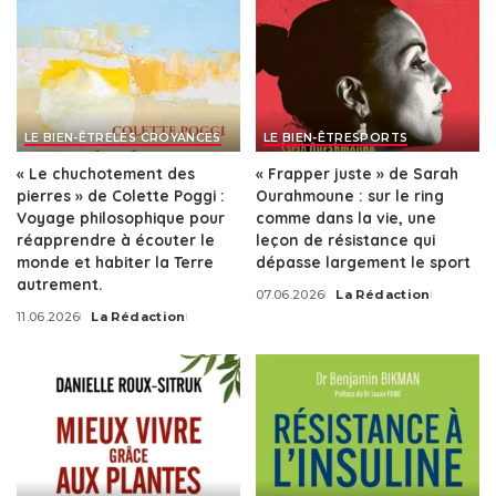
LE BIEN-ÊTRE
LES CROYANCES
LE BIEN-ÊTRE
SPORTS
« Le chuchotement des
« Frapper juste » de Sarah
pierres » de Colette Poggi :
Ourahmoune : sur le ring
Voyage philosophique pour
comme dans la vie, une
réapprendre à écouter le
leçon de résistance qui
monde et habiter la Terre
dépasse largement le sport
autrement.
07.06.2026
La Rédaction
Posted
11.06.2026
La Rédaction
by
Posted
by