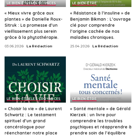
LE BIEN-ÊTRE
LES SCIENCES
LE BIEN-ÊTRE
« Mieux vivre grâce aux
« Résistance à l’insuline » de
plantes » de Danielle Roux-
Benjamin Bikman : L’ouvrage
Sitruk : La promesse d’un
clé pour comprendre
vieillissement plus serein
l’origine cachée de nos
grâce à la phytothérapie.
maladies chroniques.
03.06.2026
La Rédaction
25.04.2026
La Rédaction
Posted
Posted
by
by
LE BIEN-ÊTRE
LES CROYANCES
LE BIEN-ÊTRE
« Choisir la vie » de Laurent
« Santé mentale » de Gérald
Schwartz : Le testament
Kierzek : un livre pour
spirituel d’un grand
comprendre les troubles
cancérologue pour
psychiques et réapprendre à
réenchanter notre place
prendre soin de l’équilibre