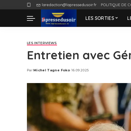
laredaction@lapressedusoir.fr
POLITIQUE DE C
LES SORTIES
L
LES INTERVIEWS
Entretien avec Gé
Par
Michel Tagne Foko
16.09.2025
Posted
by