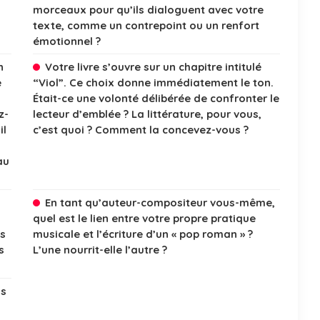
morceaux pour qu’ils dialoguent avec votre
texte, comme un contrepoint ou un renfort
émotionnel ?
n
Votre livre s’ouvre sur un chapitre intitulé
e
“Viol”. Ce choix donne immédiatement le ton.
Était-ce une volonté délibérée de confronter le
z-
lecteur d’emblée ? La littérature, pour vous,
il
c’est quoi ? Comment la concevez-vous ?
au
En tant qu’auteur-compositeur vous-même,
quel est le lien entre votre propre pratique
ts
musicale et l’écriture d’un « pop roman » ?
s
L’une nourrit-elle l’autre ?
ns