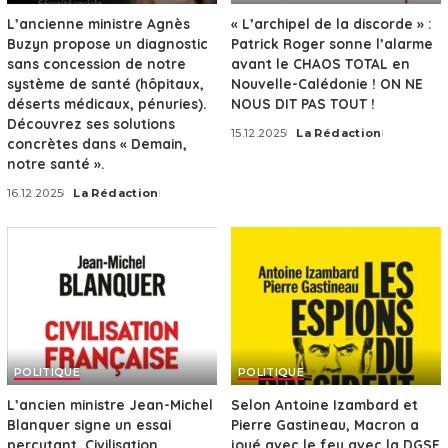
L’ancienne ministre Agnès
« L’archipel de la discorde » :
Buzyn propose un diagnostic
Patrick Roger sonne l’alarme
sans concession de notre
avant le CHAOS TOTAL en
système de santé (hôpitaux,
Nouvelle-Calédonie ! ON NE
déserts médicaux, pénuries).
NOUS DIT PAS TOUT !
Découvrez ses solutions
15.12.2025
La Rédaction
Posted
concrètes dans « Demain,
by
notre santé ».
16.12.2025
La Rédaction
Posted
by
POLITIQUE
POLITIQUE
L’ancien ministre Jean-Michel
Selon Antoine Izambard et
Blanquer signe un essai
Pierre Gastineau, Macron a
percutant, Civilisation
joué avec le feu avec la DGSE