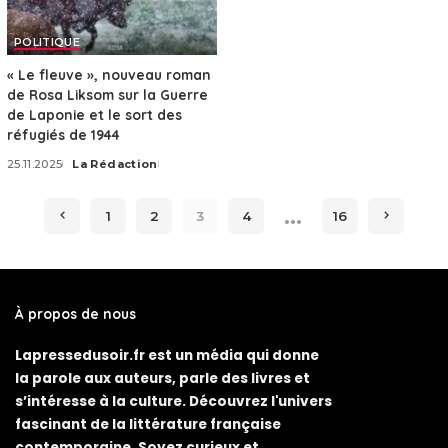
POLITIQUE
« Le fleuve », nouveau roman
de Rosa Liksom sur la Guerre
de Laponie et le sort des
réfugiés de 1944
25.11.2025
La Rédaction
Posted
by
…
1
2
3
4
16
À propos de nous
Lapressedusoir.fr est un média qui donne
la parole aux auteurs, parle des livres et
s’intéresse à la culture. Découvrez l'univers
fascinant de la littérature française
contemporaine. Soyez curieux et