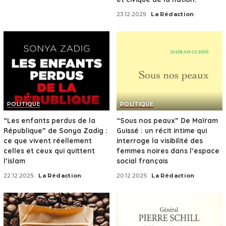
23.12.2025
La Rédaction
Posted
by
POLITIQUE
POLITIQUE
“Les enfants perdus de la
“Sous nos peaux” De Maïram
République” de Sonya Zadig :
Guissé : un récit intime qui
ce que vivent réellement
interroge la visibilité des
celles et ceux qui quittent
femmes noires dans l’espace
l’islam
social français
22.12.2025
La Rédaction
20.12.2025
La Rédaction
Posted
Posted
by
by