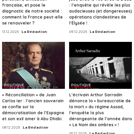
française, et pose le
: l’enquête qui révèle les plus
diagnostic de notre société :
audacieuses (et dangereuses)
comment la France peut-elle
opérations clandestines de
se renouveler ?
l’Élysée !
13.12.2025
La Rédaction
09.12.2025
La Rédaction
Posted
Posted
by
by
POLITIQUE
POLITIQUE
« Réconciliation » de Juan
L’écrivain Arthur Sarradin
Carlos Ier : l’ancien souverain
dénonce la « bureaucratie de
se confie sur la
la mort » du régime Assad,
démocratisation de l’Espagne
l’enquête la plus
et son exil amer à Abu Dhabi.
dérangeante de l’année dans
« Le Nom des ombres » !
08.12.2025
La Rédaction
Posted
05.12.2025
La Rédaction