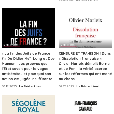
by
Posted
by
POLITIQUE
POLITIQUE
« La fin des Juifs de France
CENSURE ET TRAHISON ! Dans
? » De Didier Meïr Long et Dov
« Dissolution française »,
Maïmon : Les preuves que
Olivier Marleix démolit Borne
l’État savait pour la vague
et Le Pen : la vérité acerbe
antisémite… et pourquoi son
sur les réformes qui ont mené
action est jugée insuffisante.
au chaos !
03.12.2025
La Rédaction
02.12.2025
La Rédaction
Posted
Posted
by
by