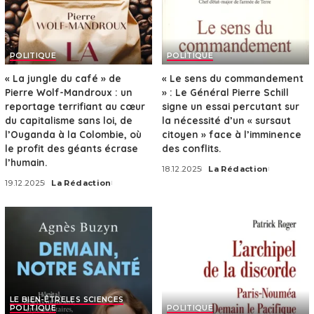
POLITIQUE
POLITIQUE
« La jungle du café » de
« Le sens du commandement
Pierre Wolf-Mandroux : un
» : Le Général Pierre Schill
reportage terrifiant au cœur
signe un essai percutant sur
du capitalisme sans loi, de
la nécessité d’un « sursaut
l’Ouganda à la Colombie, où
citoyen » face à l’imminence
le profit des géants écrase
des conflits.
l’humain.
18.12.2025
La Rédaction
Posted
19.12.2025
La Rédaction
by
Posted
by
LE BIEN-ÊTRE
LES SCIENCES
POLITIQUE
POLITIQUE