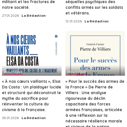
militant et les fractures de
séquelles psychiques des
notre société.
conflits armés sur les soldats
et vétérans.
27.01.2026
La Rédaction
Posted
12.01.2026
La Rédaction
by
Posted
by
POLITIQUE
POLITIQUE
« À nos cœurs vaillants », Elsa
« Pour le succès des armes de
Da Costa : Un plaidoyer lucide
la France » De Pierre de
et structuré qui déconstruit le
Villiers : Une analyse
mythe du sacrifice pour
rigoureuse du déclin
réinventer la culture du
capacitaire des forces
civisme à la française.
armées françaises, articulée
à une réflexion sur la
05.01.2026
La Rédaction
Posted
nécessaire résilience morale
by
et civique de la nation.