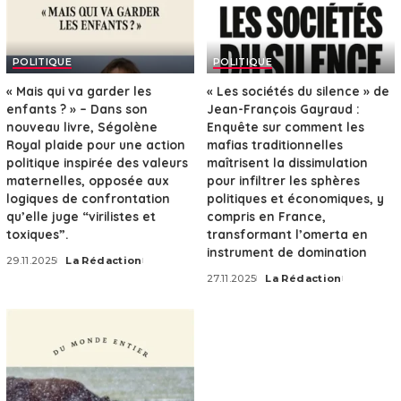
POLITIQUE
POLITIQUE
« Mais qui va garder les
« Les sociétés du silence » de
enfants ? » – Dans son
Jean-François Gayraud :
nouveau livre, Ségolène
Enquête sur comment les
Royal plaide pour une action
mafias traditionnelles
politique inspirée des valeurs
maîtrisent la dissimulation
maternelles, opposée aux
pour infiltrer les sphères
logiques de confrontation
politiques et économiques, y
qu’elle juge “virilistes et
compris en France,
toxiques”.
transformant l’omerta en
instrument de domination
29.11.2025
La Rédaction
Posted
27.11.2025
La Rédaction
by
Posted
by