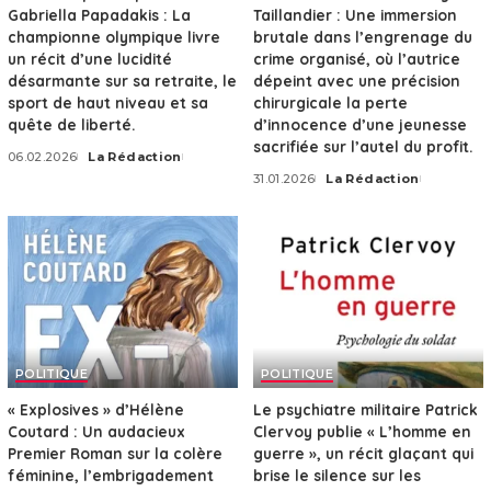
Gabriella Papadakis : La
Taillandier : Une immersion
championne olympique livre
brutale dans l’engrenage du
un récit d’une lucidité
crime organisé, où l’autrice
désarmante sur sa retraite, le
dépeint avec une précision
sport de haut niveau et sa
chirurgicale la perte
quête de liberté.
d’innocence d’une jeunesse
sacrifiée sur l’autel du profit.
06.02.2026
La Rédaction
Posted
31.01.2026
La Rédaction
by
Posted
by
POLITIQUE
POLITIQUE
« Explosives » d’Hélène
Le psychiatre militaire Patrick
Coutard : Un audacieux
Clervoy publie « L’homme en
Premier Roman sur la colère
guerre », un récit glaçant qui
féminine, l’embrigadement
brise le silence sur les