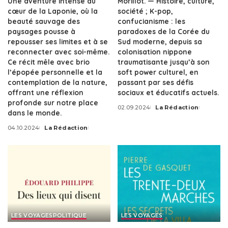
Une aventure intense au
Morillot. — Histoire, culture,
cœur de la Laponie, où la
société ; K-pop,
beauté sauvage des
confucianisme : les
paysages pousse à
paradoxes de la Corée du
repousser ses limites et à se
Sud moderne, depuis sa
reconnecter avec soi-même.
colonisation nippone
Ce récit mêle avec brio
traumatisante jusqu’à son
l’épopée personnelle et la
soft power culturel, en
contemplation de la nature,
passant par ses défis
offrant une réflexion
sociaux et éducatifs actuels.
profonde sur notre place
02.09.2024
La Rédaction
dans le monde.
04.10.2024
La Rédaction
LES VOYAGES
POLITIQUE
LES VOYAGES