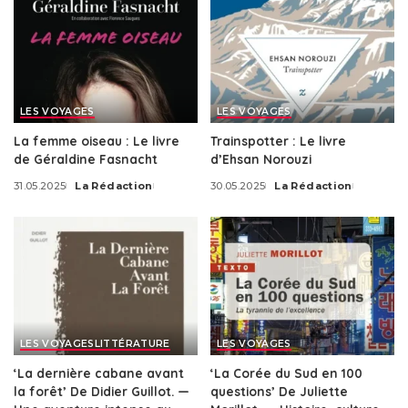
LES VOYAGES
LES VOYAGES
La femme oiseau : Le livre
Trainspotter : Le livre
de Géraldine Fasnacht
d’Ehsan Norouzi
31.05.2025
La Rédaction
30.05.2025
La Rédaction
LES VOYAGES
LITTÉRATURE
LES VOYAGES
‘La dernière cabane avant
‘La Corée du Sud en 100
la forêt’ De Didier Guillot. —
questions’ De Juliette